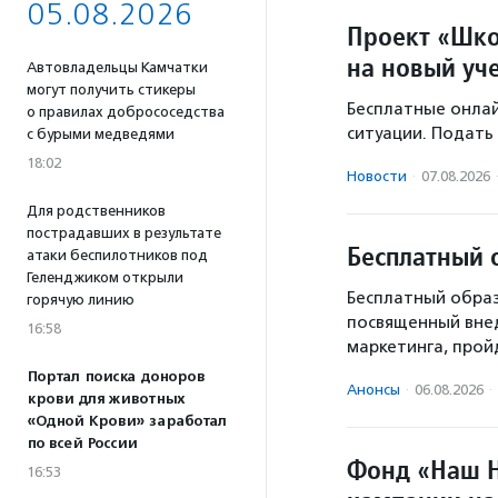
05.08.2026
Проект «Шко
на новый уч
Автовладельцы Камчатки
могут получить стикеры
Бесплатные онлай
о правилах добрососедства
ситуации. Подать 
с бурыми медведями
18:02
Новости
·
07.08.2026
Для родственников
пострадавших в результате
Бесплатный 
атаки беспилотников под
Геленджиком открыли
Бесплатный образ
горячую линию
посвященный вне
16:58
маркетинга, пройд
Портал поиска доноров
Анонсы
·
06.08.2026
·
крови для животных
«Одной Крови» заработал
по всей России
Фонд «Наш Н
16:53