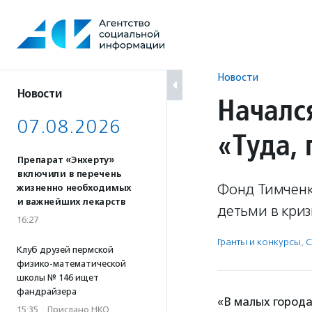
Перейти
к
содержанию
Новости
Новости
Началс
07.08.2026
«Туда, 
Препарат «Энхерту»
включили в перечень
Фонд Тимченк
жизненно необходимых
и важнейших лекарств
детьми в криз
16:27
Гранты и конкурсы
,
С
Клуб друзей пермской
физико-математической
школы № 146 ищет
фандрайзера
«В малых города
15:35
·
Прислано НКО