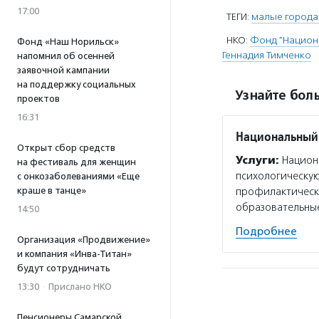
17:00
ТЕГИ:
малые города
НКО:
Фонд "Национ
Фонд «Наш Норильск»
Геннадия Тимченко
напомнил об осенней
заявочной кампании
на поддержку социальных
Узнайте боль
проектов
16:31
Национальный 
Открыт сбор средств
Услуги:
Национа
на фестиваль для женщин
психологическу
с онкозаболеваниями «Еще
краше в танце»
профилактически
образовательны
14:50
Подробнее
Организация «Продвижение»
и компания «Инва-Титан»
будут сотрудничать
13:30
·
Прислано НКО
Пенсионеры Самарской