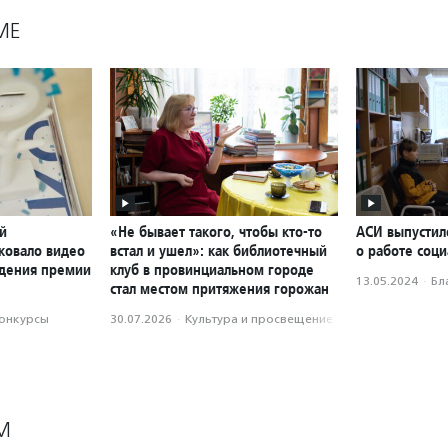
МЕ
й
«Не бывает такого, чтобы кто-то
АСИ выпустил
ковало видео
встал и ушел»: как библиотечный
о работе соци
ждения премии
клуб в провинциальном городе
13.05.2024
·
Бл
стал местом притяжения горожан
конкурсы
30.07.2026
·
Культура и просвещение
М