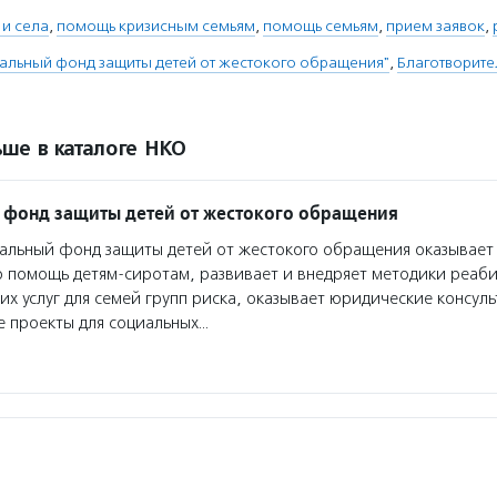
 и села
,
помощь кризисным семьям
,
помощь семьям
,
прием заявок
,
альный фонд защиты детей от жестокого обращения"
,
Благотворите
ше в каталоге НКО
фонд защиты детей от жестокого обращения
льный фонд защиты детей от жестокого обращения оказывает
ю помощь детям-сиротам, развивает и внедряет методики реаб
х услуг для семей групп риска, оказывает юридические консул
е проекты для социальных…