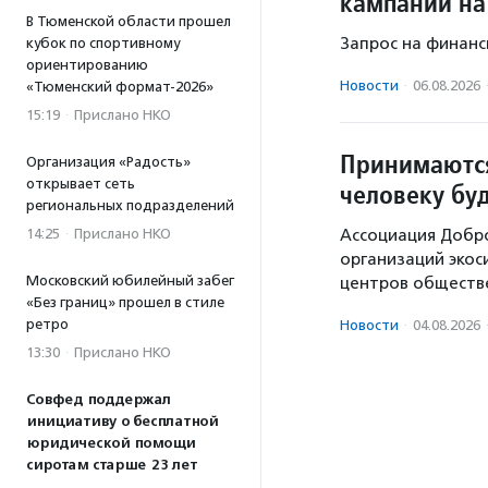
кампании на
В Тюменской области прошел
Запрос на финанс
кубок по спортивному
ориентированию
Новости
·
06.08.2026
«Тюменский формат-2026»
15:19
·
Прислано НКО
Принимаются
Организация «Радость»
открывает сеть
человеку бу
региональных подразделений
14:25
·
Прислано НКО
Ассоциация Добр
организаций экос
Московский юбилейный забег
центров обществе
«Без границ» прошел в стиле
ретро
Новости
·
04.08.2026
13:30
·
Прислано НКО
Совфед поддержал
инициативу о бесплатной
юридической помощи
сиротам старше 23 лет