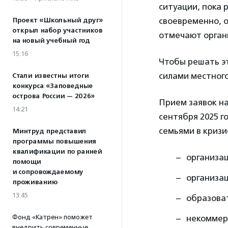
ситуации, пока 
своевременно, о
Проект «Школьный друг»
открыл набор участников
отмечают орган
на новый учебный год
15:16
Чтобы решать э
силами местного
Стали известны итоги
конкурса «Заповедные
острова России — 2026»
Прием заявок на
14:21
сентября 2025 г
семьями в кризи
Минтруд представил
программы повышения
квалификации по ранней
организац
помощи
и сопровождаемому
организац
проживанию
13:45
образова
Фонд «Катрен» поможет
некоммер
внедрить современные