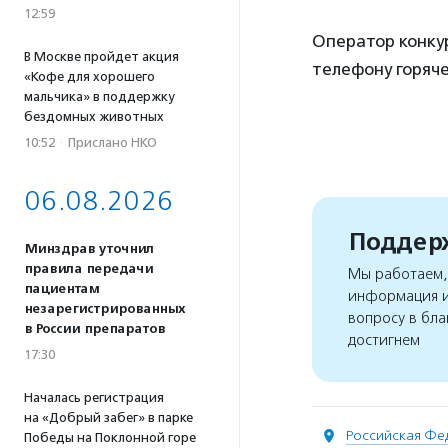
12:59
Оператор конку
В Москве пройдет акция
телефону горячей
«Кофе для хорошего
мальчика» в поддержку
бездомных животных
10:52
·
Прислано НКО
06.08.2026
Поддерж
Минздрав уточнил
правила передачи
Мы работаем, 
пациентам
информация и
незарегистрированных
вопросу в бла
в России препаратов
достигнем
17:30
Началась регистрация
на «Добрый забег» в парке
Российская Фе
Победы на Поклонной горе