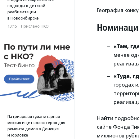
подходы к детской
География конку
реабилитации
в Новосибирске
Номинации
13:15
·
Прислано НКО
«Там, гд
менее одн
реализаци
«Туда, г
городах и
территори
реализаци
Патриаршая гуманитарная
Найти подробно
миссия ищет волонтеров для
сайте Фонда Ти
ремонта домов в Донецке
миллионов рубл
и Горловке