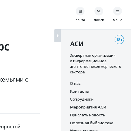
лента
поиск
меню
18+
рс
АСИ
Экспертная организация
и информационное
агентство некоммерческого
сектора
семьями с
О нас
Контакты
Сотрудники
Мероприятия АСИ
Прислать новость
Полезная библиотека
епростой
Наши издания