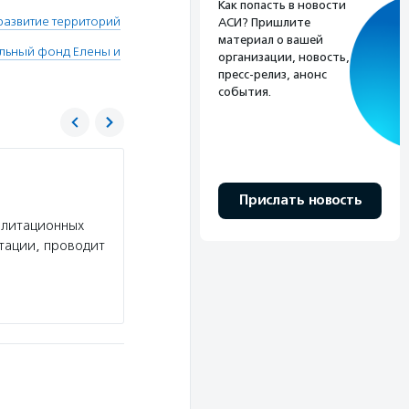
Как попасть в новости
развитие территорий
АСИ? Пришлите
материал о вашей
льный фонд Елены и
организации, новость,
пресс-релиз, анонс
события.
Благотворительный фонд Елены и Геннад
Прислать новость
Услуги:
Фонд Тимченко — один из крупнейших
илитационных
который работает в 80 регионах России с 201
ьтации, проводит
деятельность превысила 7,9 млрд рублей. За…
Подробнее