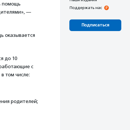
ть помощь
Поддержать нас
одителями», —
Подписаться
щь оказывается
я до 10
 работающие с
в том числе:
ения родителей;