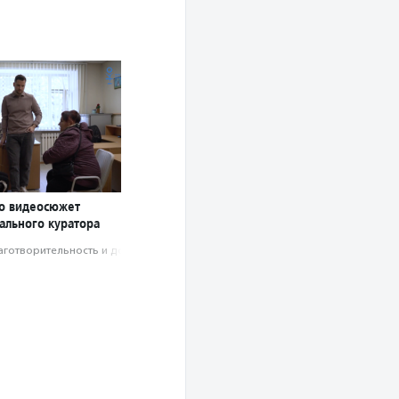
о видеосюжет
ального куратора
аготвори­тель­ность и доброволь­чест­во