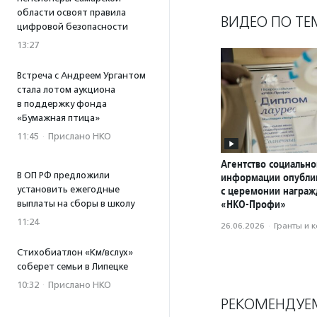
области освоят правила
ВИДЕО ПО ТЕ
цифровой безопасности
13:27
Встреча с Андреем Ургантом
стала лотом аукциона
в поддержку фонда
«Бумажная птица»
11:45
·
Прислано НКО
Агентство социально
В ОП РФ предложили
информации опубли
установить ежегодные
с церемонии награ
«НКО-Профи»
выплаты на сборы в школу
11:24
26.06.2026
·
Гранты и 
Стихобиатлон «Км/вслух»
соберет семьи в Липецке
10:32
·
Прислано НКО
РЕКОМЕНДУЕ