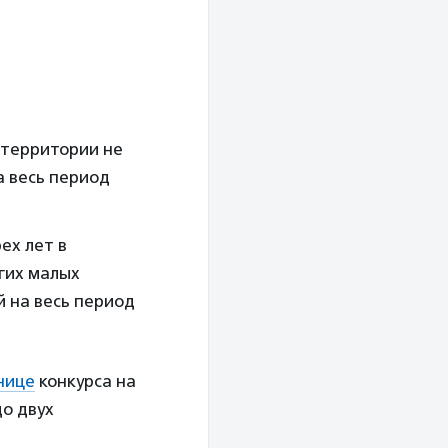
 территории не
а весь период
ех лет в
угих малых
 на весь период
нице
конкурса на
о двух