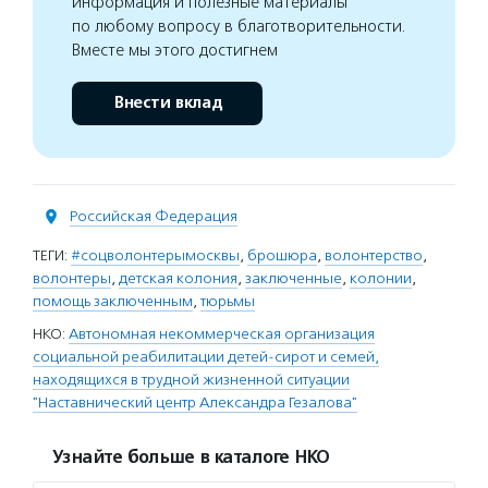
информация и полезные материалы
по любому вопросу в благотворительности.
Вместе мы этого достигнем
Внести вклад
Российская Федерация
ТЕГИ:
#соцволонтерымосквы
,
брошюра
,
волонтерство
,
волонтеры
,
детская колония
,
заключенные
,
колонии
,
помощь заключенным
,
тюрьмы
НКО:
Автономная некоммерческая организация
социальной реабилитации детей-сирот и семей,
находящихся в трудной жизненной ситуации
"Наставнический центр Александра Гезалова"
Узнайте больше в каталоге НКО