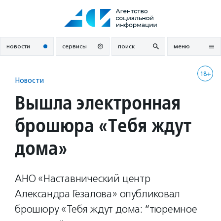
Перейти
к
содержанию
новости
сервисы
поиск
меню
18+
Новости
Вышла электронная
брошюра «Тебя ждут
дома»
АНО «Наставнический центр
Александра Гезалова» опубликовал
брошюру «Тебя ждут дома: “тюремное