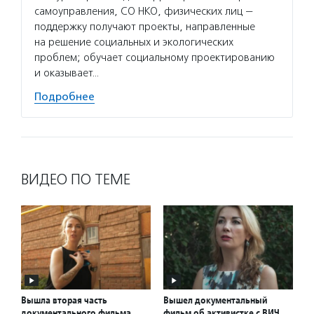
самоуправления, СО НКО, физических лиц —
просве
поддержку получают проекты, направленные
с ВИЧ 
на решение социальных и экологических
им соп
проблем; обучает социальному проектированию
мобиль
и оказывает…
Подро
Подробнее
ВИДЕО ПО ТЕМЕ
Вышла вторая часть
Вышел документальный
документального фильма
фильм об активистке с ВИЧ