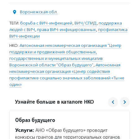
Воронежская обл.
ТЕГИ:
борьба с ВИЧ-инфекцией
,
ВИЧ/СПИД
,
поддержка
людей с ВИЧ
,
права ВИЧ-инфицированных
,
профилактика
ВИЧ-инфекции
НКО:
Автономная некоммерческая организация "Центр
поддержки и продвижения общественных,
государственных и муниципальных инициатив
Воронежской области "Образ будущего"
,
Автономная
некоммерческая организация «Центр содействия
профилактике социально значимых заболеваний «Ты не
один»
Узнайте больше в каталоге НКО
Образ будущего
Центр
Услуги:
АНО «Образ будущего» проводит
Услуг
конкурсы грантов для территориальных органов
профил