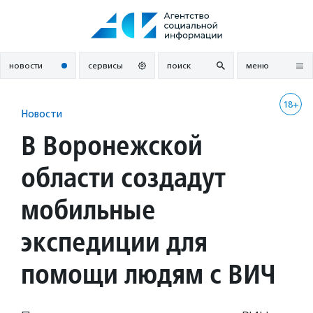
Перейти
к
содержанию
новости
сервисы
поиск
меню
18+
Новости
В Воронежской
области создадут
мобильные
экспедиции для
помощи людям с ВИЧ