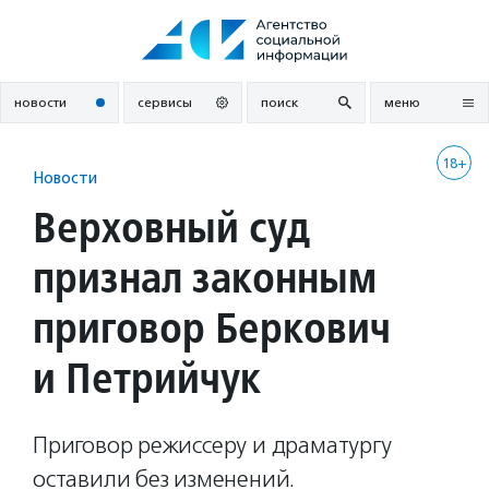
Перейти
к
содержанию
новости
сервисы
поиск
меню
18+
Новости
Верховный суд
признал законным
приговор Беркович
и Петрийчук
Приговор режиссеру и драматургу
оставили без изменений.