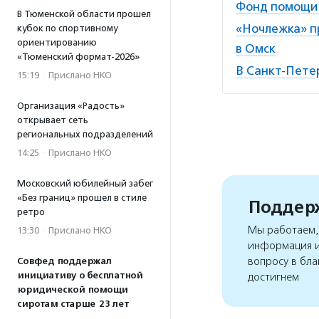
Фонд помощи 
В Тюменской области прошел
«Ночлежка» п
кубок по спортивному
ориентированию
в Омск
«Тюменский формат-2026»
В Cанкт-Пете
15:19
·
Прислано НКО
Организация «Радость»
открывает сеть
региональных подразделений
14:25
·
Прислано НКО
Московский юбилейный забег
«Без границ» прошел в стиле
Поддерж
ретро
Мы работаем, 
13:30
·
Прислано НКО
информация и
вопросу в бла
Совфед поддержал
инициативу о бесплатной
достигнем
юридической помощи
сиротам старше 23 лет