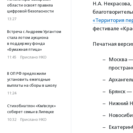
Н.А. Некрасова
области освоят правила
благотворитель
цифровой безопасности
13:27
«Территория п
фестивале «Крас
Встреча с Андреем Ургантом
стала лотом аукциона
Печатная версия
в поддержку фонда
«Бумажная птица»
11:45
·
Прислано НКО
Москва —
пространс
В ОП РФ предложили
Архангель
установить ежегодные
выплаты на сборы в школу
Брянск —
11:24
Нижний Н
Стихобиатлон «Км/вслух»
соберет семьи в Липецке
Новосиби
10:32
·
Прислано НКО
Екатерин