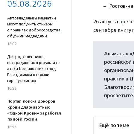
05.08.2026
Ростов-на
Автовладельцы Камчатки
26 августа през
могут получить стикеры
сентябре книгу 
о правилах добрососедства
с бурыми медведями
18:02
Альманах «
Для родственников
российской 
пострадавших в результате
атаки беспилотников под
организова
Геленджиком открыли
практик в 
горячую линию
Благотвори
16:58
просветител
Портал поиска доноров
крови для животных
«Одной Крови» заработал
по всей России
Ещё по теме
16:53