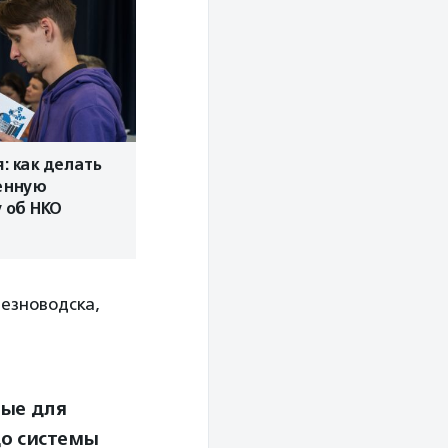
: как делать
енную
 об НКО
лезноводска,
ные для
до системы