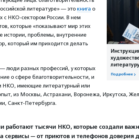
российской литературе» — это
книга
о
х с НКО-сектором России. В нем
тов, которые «показывают мир этих
е истории, проблемы, внутренние
ор, который им приходится делать
Инструкция
художеств
литературу
— люди разных профессий, у которых
Подробнее
ние о сфере благотворительности, и
и НКО, имеющие литературный или
пыт, из Москвы, Астрахани, Воронежа, Иркутска, Же
ми, Санкт-Петербурга.
ии работают тысячи НКО, которые создали важ
а сервисы — от приютов и телефонов доверия 