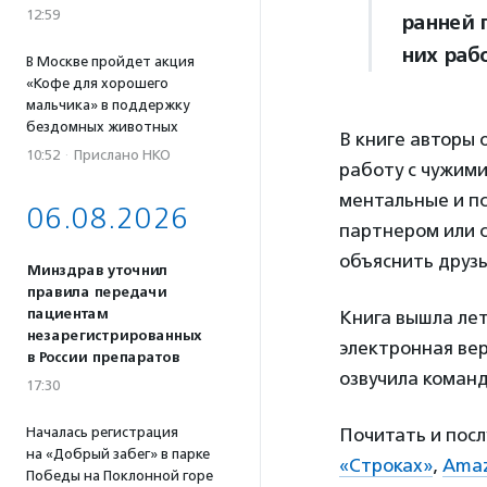
12:59
ранней 
них раб
В Москве пройдет акция
«Кофе для хорошего
мальчика» в поддержку
бездомных животных
В книге авторы 
10:52
·
Прислано НКО
работу с чужими
ментальные и пс
06.08.2026
партнером или с
объяснить друзь
Минздрав уточнил
правила передачи
пациентам
Книга вышла лет
незарегистрированных
электронная вер
в России препаратов
озвучила команд
17:30
Почитать и пос
Началась регистрация
на «Добрый забег» в парке
«Строках»
,
Ama
Победы на Поклонной горе