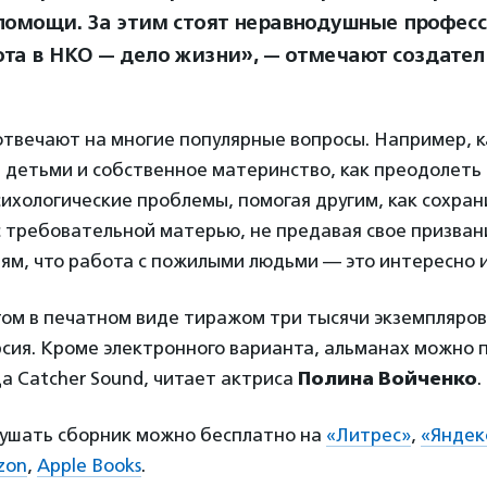
помощи. За этим стоят неравнодушные профес
ота в НКО — дело жизни», — отмечают создател
отвечают на многие популярные вопросы. Например, 
 детьми и собственное материнство, как преодолеть
ихологические проблемы, помогая другим, как сохран
 требовательной матерью, не предавая свое призвани
ям, что работа с пожилыми людьми — это интересно и
ом в печатном виде тиражом три тысячи экземпляров.
сия. Кроме электронного варианта, альманах можно п
а Catcher Sound, читает актриса
Полина Войченко
.
лушать сборник можно бесплатно на
«Литрес»
,
«Яндек
zon
,
Apple Books
.