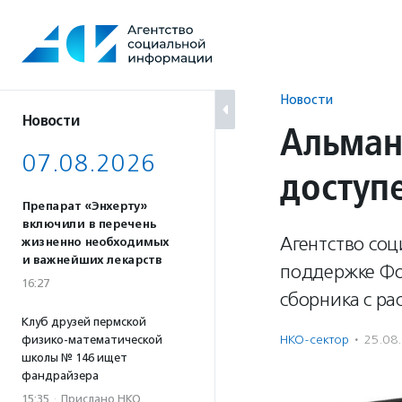
Перейти
к
содержанию
Новости
Новости
Альман
07.08.2026
доступ
Препарат «Энхерту»
включили в перечень
Агентство со
жизненно необходимых
и важнейших лекарств
поддержке Фо
16:27
сборника с ра
Клуб друзей пермской
НКО-сектор
·
25.08
физико-математической
школы № 146 ищет
фандрайзера
15:35
·
Прислано НКО