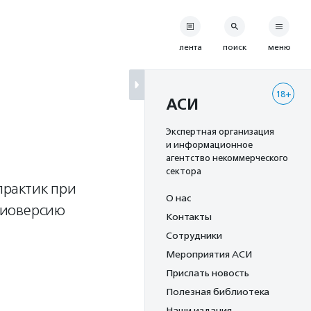
лента
поиск
меню
18+
АСИ
Экспертная организация
и информационное
агентство некоммерческого
сектора
практик при
О нас
диоверсию
Контакты
Сотрудники
Мероприятия АСИ
Прислать новость
Полезная библиотека
Наши издания