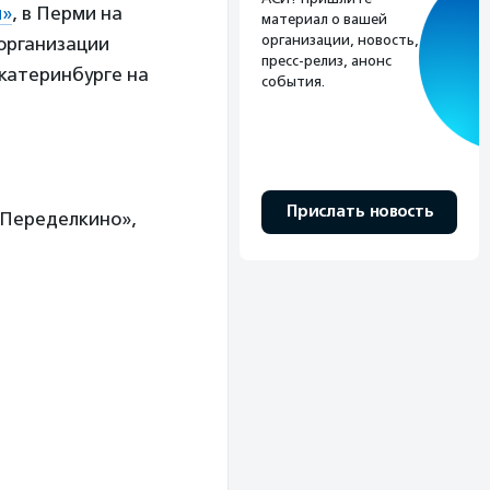
й»
, в Перми на
материал о вашей
организации, новость,
организации
пресс-релиз, анонс
Екатеринбурге на
события.
Прислать новость
«Переделкино»,
;