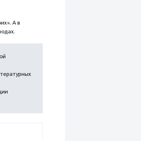
их». А в
родах.
ой
итературных
ции