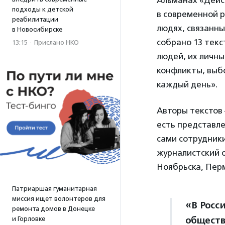
подходы к детской
в современной 
реабилитации
людях, связанны
в Новосибирске
собрано 13 текс
13:15
·
Прислано НКО
людей, их личны
конфликты, выб
каждый день».
Авторы текстов 
есть представле
сами сотрудник
журналистский о
Ноябрьска, Пер
Патриаршая гуманитарная
миссия ищет волонтеров для
«В Росс
ремонта домов в Донецке
обществ
и Горловке