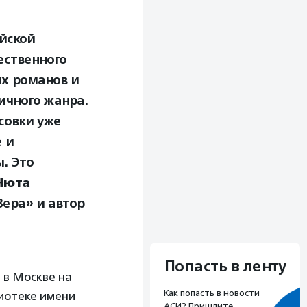
ийской
ественного
ых романов и
ичного жанра.
совки уже
 и
. Это
Нюта
ера» и автор
Попасть в ленту
 в Москве на
Как попасть в новости
иотеке имени
АСИ? Пришлите