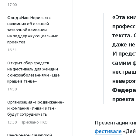
17:00
«Эта кн
Фонд «Наш Норильск»
напомнил об осенней
професс
заявочной кампании
текста.
на поддержку социальных
проектов
даже не
16:31
И предс
самим ф
Открыт сбор средств
на фестиваль для женщин
нестраш
с онкозаболеваниями «Еще
невероя
краше в танце»
Федерм
14:50
проекта
Организация «Продвижение»
и компания «Инва-Титан»
будут сотрудничать
Презентации кни
13:30
·
Прислано НКО
фестивале
«Дей
Пенсионеры Самарской