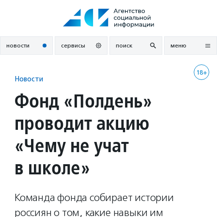
Перейти
к
содержанию
новости
сервисы
поиск
меню
18+
Новости
Фонд «Полдень»
проводит акцию
«Чему не учат
в школе»
Команда фонда собирает истории
россиян о том, какие навыки им