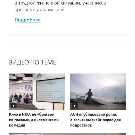
в трудной жизненной ситуации, участников
подели
программы «Трамплин».
Подро
Подробнее
ВИДЕО ПО ТЕМЕ
Кино и НКО: не «бритвой
АСИ опубликовало ролик
по глазам», а с элементами
о сельском скейт-парке для
комедии
подростков