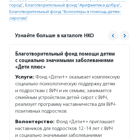
город"
,
Благотворительный фонд "Арифметика добра"
,
Благотворительный фонд "Волонтеры в помощь детям-
сиротам"
Узнайте больше в каталоге НКО
Благотворительный фонд помощи детям
В твои
с социально значимыми заболеваниями
Услуг
«Дети плюс»
и подр
Услуги:
Фонд «Дети+» оказывает комплексную
интерн
социально-психологическую поддержку детям
профор
и подросткам с ВИЧ и их семьям, занимается
настав
семейным устройством детей-сирот с ВИЧ,
с огра
реализует программу наставничества для ВИЧ-
Волон
позитивных подростков.
помощн
Волонтерство:
Фонд «Дети+» приглашает
им бол
наставников для подростков 12-14 лет с ВИЧ
поддер
и социально значимыми заболеваниями
— площ