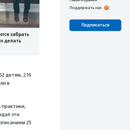
Поддержать нас
Подписаться
ится забрать
то делать
62 детям, 216
ли в
и практики,
здал эти
описанием 25