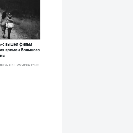
а»: вышел фильм
мах времен Большого
йны
льтура и просвещение