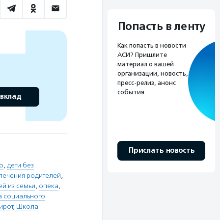
Попасть в ленту
Как попасть в новости
АСИ? Пришлите
материал о вашей
организации, новость,
пресс-релиз, анонс
события.
 вклад
Прислать новость
о
,
дети без
опечения родителей
,
ей из семьи
,
опека
,
а социального
ирот
,
Школа