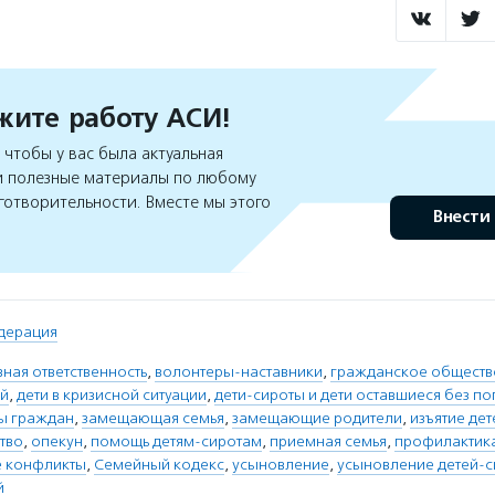
ите работу АСИ!
чтобы у вас была актуальная
 полезные материалы по любому
готворительности. Вместе мы этого
Внести
дерация
ная ответственность
,
волонтеры-наставники
,
гражданское обществ
ей
,
дети в кризисной ситуации
,
дети-сироты и дети оставшиеся без п
ы граждан
,
замещающая семья
,
замещающие родители
,
изъятие дет
тво
,
опекун
,
помощь детям-сиротам
,
приемная семья
,
профилактик
 конфликты
,
Семейный кодекс
,
усыновление
,
усыновление детей-с
й