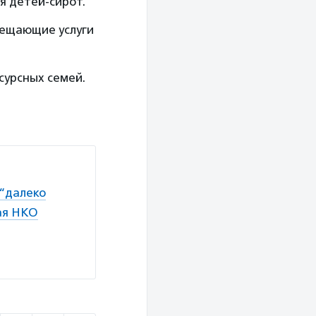
я детей-сирот.
мещающие услуги
сурсных семей.
 “далеко
ая НКО