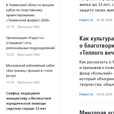
жилье до 23 лет,
В Тюменской области прошел
защите своих жил
кубок по спортивному
ориентированию
Новости
·
05.08.2026
«Тюменский формат-2026»
15:19
·
Прислано НКО
Как культура
Организация «Радость»
открывает сеть
о благотвори
региональных подразделений
«Теплого ве
14:25
·
Прислано НКО
Как рассказать о
Московский юбилейный забег
и призывов к пож
«Без границ» прошел в стиле
фонд «Кольский» 
ретро
который объедини
13:30
·
Прислано НКО
творчества, обще
Совфед поддержал
Новости
·
04.08.2026
инициативу о бесплатной
юридической помощи
сиротам старше 23 лет
Минздрав ус