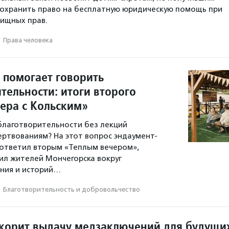
 сохранить право на бесплатную юридическую помощь при
ищных прав.
·
Права человека
 помогает говорить
тельности: итоги второго
чера с Кольским»
 благотворительности без лекций
ертвованиям? На этот вопрос эндаумент-
ответил вторым «Теплым вечером»,
л жителей Мончегорска вокруг
ния и историй…
·
Благотвори­тель­ность и доброволь­чест­во
корит выдачу медзаключений для будущи