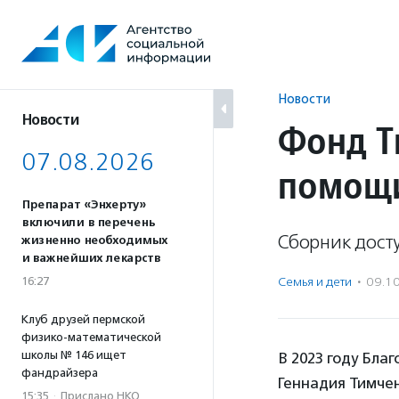
Перейти
к
содержанию
Новости
Новости
Фонд Т
07.08.2026
помощи
Препарат «Энхерту»
включили в перечень
Сборник дост
жизненно необходимых
и важнейших лекарств
16:27
Семья и дети
·
09.1
Клуб друзей пермской
физико-математической
школы № 146 ищет
В 2023 году Бла
фандрайзера
Геннадия Тимче
15:35
·
Прислано НКО