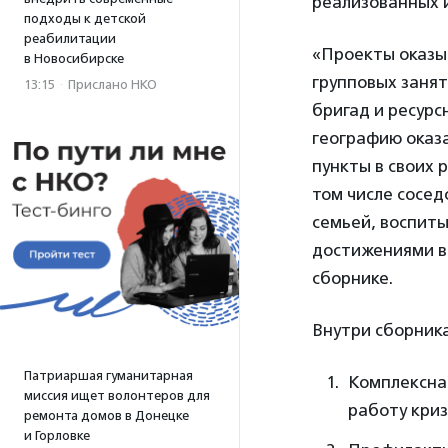
реализованных 
подходы к детской
реабилитации
«Проекты оказы
в Новосибирске
групповых занят
13:15
·
Прислано НКО
бригад и ресурс
географию оказ
пункты в своих 
том числе сосед
семьей, воспит
достижениями в
сборнике.
Внутри сборник
Патриаршая гуманитарная
Комплексная
миссия ищет волонтеров для
работу криз
ремонта домов в Донецке
и Горловке