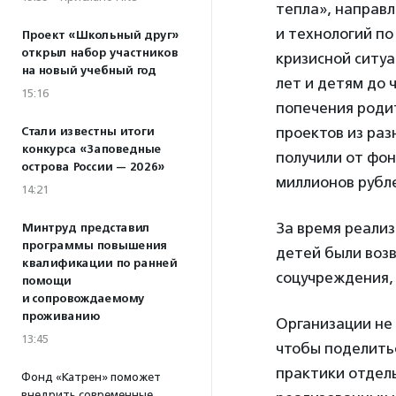
тепла», направл
и технологий п
Проект «Школьный друг»
открыл набор участников
кризисной ситуа
на новый учебный год
лет и детям до 
15:16
попечения роди
проектов из раз
Стали известны итоги
конкурса «Заповедные
получили от фон
острова России — 2026»
миллионов рубл
14:21
За время реализ
Минтруд представил
программы повышения
детей были возв
квалификации по ранней
соцучреждения, 
помощи
и сопровождаемому
проживанию
Организации не 
13:45
чтобы поделитьс
практики отдел
Фонд «Катрен» поможет
внедрить современные