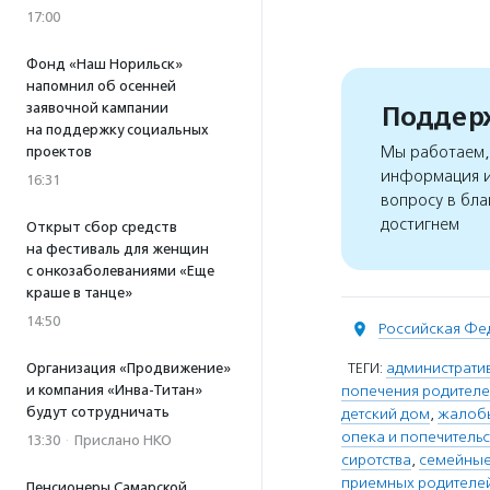
17:00
Фонд «Наш Норильск»
напомнил об осенней
заявочной кампании
Поддерж
на поддержку социальных
Мы работаем, 
проектов
информация и
16:31
вопросу в бла
достигнем
Открыт сбор средств
на фестиваль для женщин
с онкозаболеваниями «Еще
краше в танце»
14:50
Российская Фе
ТЕГИ:
административ
Организация «Продвижение»
и компания «Инва-Титан»
попечения родител
будут сотрудничать
детский дом
,
жалоб
опека и попечительс
13:30
·
Прислано НКО
сиротства
,
семейные
приемных родителе
Пенсионеры Самарской