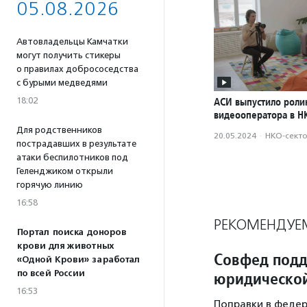
05.08.2026
Автовладельцы Камчатки
могут получить стикеры
о правилах добрососедства
с бурыми медведями
18:02
АСИ выпустило роли
видеооператора в Н
Для родственников
20.05.2024
·
НКО-сект
пострадавших в результате
атаки беспилотников под
Геленджиком открыли
горячую линию
16:58
РЕКОМЕНДУЕ
Портал поиска доноров
крови для животных
Совфед подд
«Одной Крови» заработал
по всей России
юридической
16:53
Поправки в федер