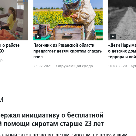
к о работе
Пасечник из Рязанской области
«Дети Нарым
КО
предлагает детям-сиротам спасать
о детских до
пчел
террора и во
ор
23.07.2021
·
Окружающая среда
16.07.2020
·
Ку
М
ержал инициативу о бесплатной
 помощи сиротам старше 23 лет
альный закон позволят детям-сиротам, не получившим