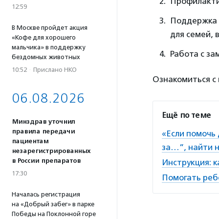
Профилактик
12:59
Поддержка 
В Москве пройдет акция
для семей, 
«Кофе для хорошего
мальчика» в поддержку
Работа с з
бездомных животных
10:52
·
Прислано НКО
Ознакомиться с
06.08.2026
Ещё по теме
Минздрав уточнил
правила передачи
«Если помочь 
пациентам
за…”, найти 
незарегистрированных
в России препаратов
Инструкция: к
17:30
Помогать реб
Началась регистрация
на «Добрый забег» в парке
Победы на Поклонной горе