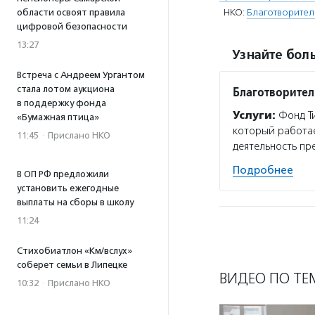
НКО:
Благотворител
области освоят правила
цифровой безопасности
13:27
Узнайте боль
Встреча с Андреем Ургантом
стала лотом аукциона
Благотворител
в поддержку фонда
Услуги:
Фонд Ти
«Бумажная птица»
который работае
11:45
·
Прислано НКО
деятельность пр
Подробнее
В ОП РФ предложили
установить ежегодные
выплаты на сборы в школу
11:24
Стихобиатлон «Км/вслух»
соберет семьи в Липецке
ВИДЕО ПО ТЕ
10:32
·
Прислано НКО