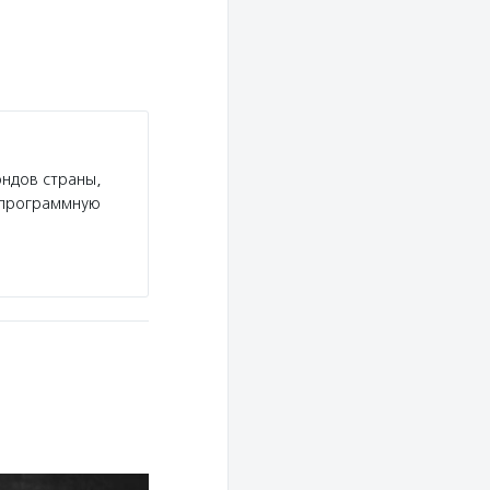
ндов страны,
а программную