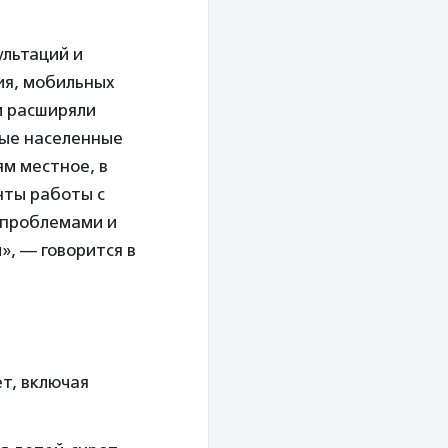
ультаций и
ия, мобильных
и расширяли
ные населенные
ям местное, в
нты работы с
 проблемами и
, — говорится в
т, включая