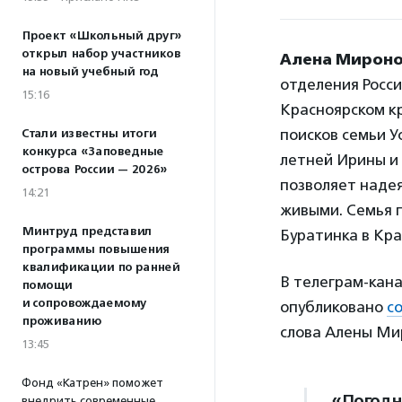
Проект «Школьный друг»
открыл набор участников
Алена Мирон
на новый учебный год
отделения Росси
15:16
Красноярском кр
поисков семьи У
Стали известны итоги
конкурса «Заповедные
летней Ирины и
острова России — 2026»
позволяет надея
14:21
живыми. Семья п
Минтруд представил
Буратинка в Кра
программы повышения
квалификации по ранней
В телеграм-кана
помощи
и сопровождаемому
опубликовано
с
проживанию
слова Алены Ми
13:45
Фонд «Катрен» поможет
«Погодн
внедрить современные