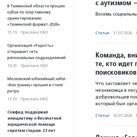
с аутизмом 
В Тюменской области прошел
кубок по спортивному
Восемь социальны
ориентированию
«Тюменский формат-2026»
15:19
·
Прислано НКО
Статьи
·
31.07.2026
·
Организация «Радость»
открывает сеть
Команда, вни
региональных подразделений
те, кто идет
14:25
·
Прислано НКО
поисковиков
Московский юбилейный забег
Что заставляет че
«Без границ» прошел в стиле
незнакомца в лесу
ретро
добровольцев пои
13:30
·
Прислано НКО
который был орг
Совфед поддержал
Статьи
·
30.07.2026
·
инициативу о бесплатной
юридической помощи
сиротам старше 23 лет