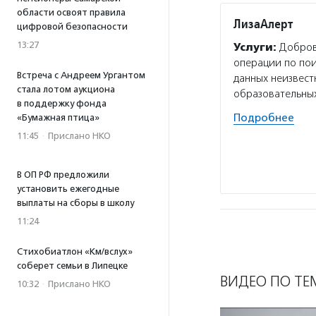
области освоят правила
ЛизаАлерт
цифровой безопасности
13:27
Услуги:
Добров
операции по пои
Встреча с Андреем Ургантом
данных неизвест
стала лотом аукциона
образовательны
в поддержку фонда
Подробнее
«Бумажная птица»
11:45
·
Прислано НКО
В ОП РФ предложили
установить ежегодные
выплаты на сборы в школу
11:24
Стихобиатлон «Км/вслух»
соберет семьи в Липецке
ВИДЕО ПО ТЕ
10:32
·
Прислано НКО