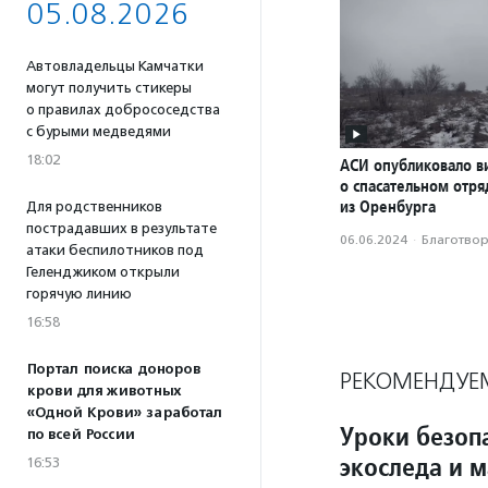
05.08.2026
Автовладельцы Камчатки
могут получить стикеры
о правилах добрососедства
с бурыми медведями
18:02
АСИ опубликовало в
о спасательном отря
из Оренбурга
Для родственников
пострадавших в результате
06.06.2024
·
Благотвори
атаки беспилотников под
Геленджиком открыли
горячую линию
16:58
Портал поиска доноров
РЕКОМЕНДУЕ
крови для животных
«Одной Крови» заработал
Уроки безопа
по всей России
экоследа и 
16:53