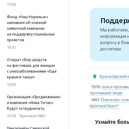
17:00
Фонд «Наш Норильск»
Поддерж
напомнил об осенней
заявочной кампании
Мы работаем, 
на поддержку социальных
информация и
проектов
вопросу в бла
16:31
достигнем
Открыт сбор средств
на фестиваль для женщин
с онкозаболеваниями «Еще
Красноярский к
краше в танце»
14:50
ТЕГИ:
поиск пропав
пропавшие люди
Организация «Продвижение»
НКО:
Поисково-спас
и компания «Инва-Титан»
Красный Крест"
будут сотрудничать
13:30
·
Прислано НКО
Узнайте боль
Пенсионеры Самарской