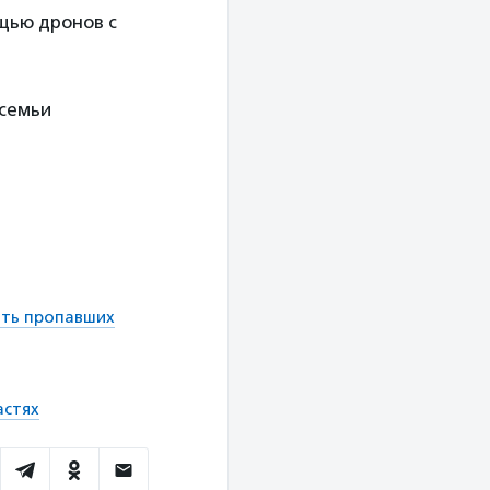
щью дронов с
семьи
ать пропавших
астях