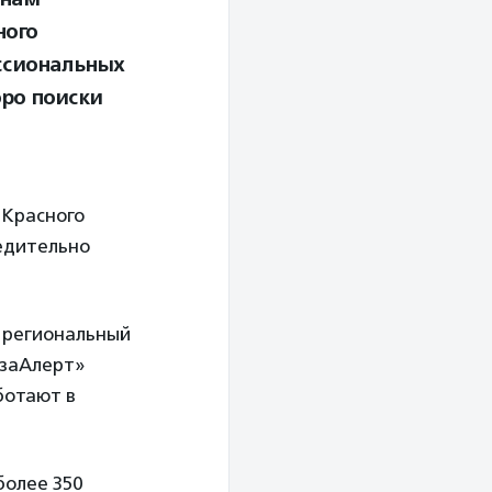
ного
ессиональных
оро поиски
 Красного
едительно
региональный
изаАлерт»
аботают в
олее 350