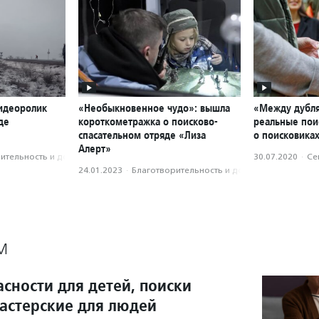
идеоролик
«Необыкновенное чудо»: вышла
«Между дубл
де
короткометражка о поисково-
реальные пои
спасательном отряде «Лиза
о поисковиках
Алерт»
­тель­ность и доброволь­чест­во
30.07.2020
·
Се
24.01.2023
·
Благотвори­тель­ность и доброволь­чест­во
М
сности для детей, поиски
мастерские для людей