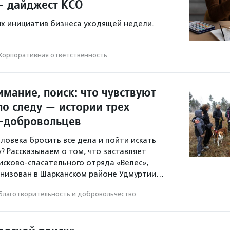
— дайджест КСО
х инициатив бизнеса уходящей недели.
Корпоративная ответственность
мание, поиск: что чувствуют
 по следу — истории трех
-добровольцев
ловека бросить все дела и пойти искать
? Рассказываем о том, что заставляет
сково-спасательного отряда «Велес»,
анизован в Шарканском районе Удмуртии…
Благотвори­тель­ность и доброволь­чест­во