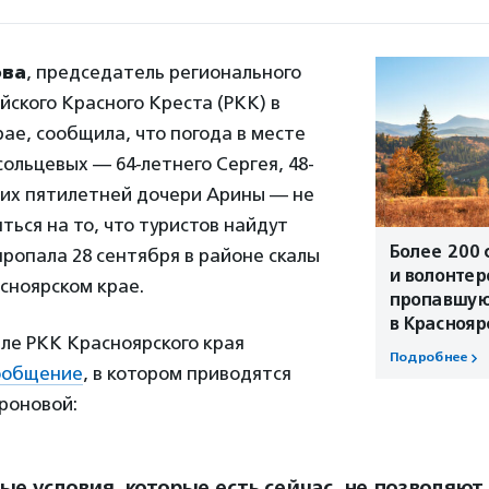
ова
, председатель регионального
йского Красного Креста (РКК) в
ае, сообщила, что погода в месте
сольцевых — 64-летнего Сергея, 48-
 их пятилетней дочери Арины — не
ться на то, что туристов найдут
Более 200 
ропала 28 сентября в районе скалы
и волонтер
сноярском крае.
пропавшу
в Краснояр
ле РКК Красноярского края
Подробнее
ообщение
, в котором приводятся
роновой:
ые условия, которые есть сейчас, не позволяют