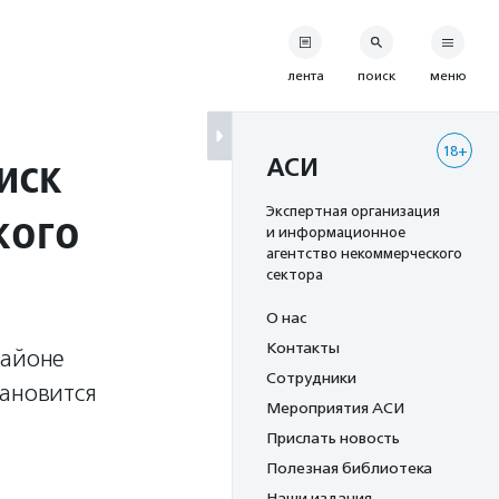
лента
поиск
меню
18+
иск
АСИ
кого
Экспертная организация
и информационное
агентство некоммерческого
сектора
О нас
Контакты
районе
Сотрудники
тановится
Мероприятия АСИ
Прислать новость
Полезная библиотека
Наши издания