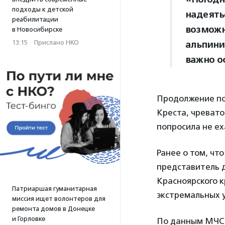
подходы к детской
надеять
реабилитации
возможн
в Новосибирске
13:15
·
Прислано НКО
альпинис
важно о
Продолжение пои
Креста, чреват
попросила не ех
Ранее о том, чт
представитель 
Красноярского 
Патриаршая гуманитарная
экстремальных у
миссия ищет волонтеров для
ремонта домов в Донецке
и Горловке
По данным МЧС,