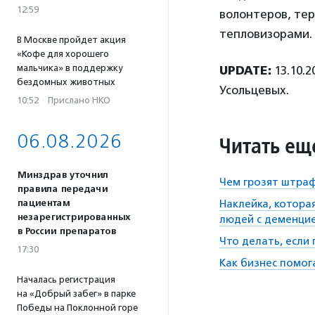
12:59
волонтеров, те
тепловизорами.
В Москве пройдет акция
«Кофе для хорошего
мальчика» в поддержку
UPDATE:
13.10.2
бездомных животных
Усольцевых.
10:52
·
Прислано НКО
06.08.2026
Читать ещ
Минздрав уточнил
Чем грозят штраф
правила передачи
пациентам
Наклейка, котора
незарегистрированных
людей с деменци
в России препаратов
Что делать, если
17:30
Как бизнес помог
Началась регистрация
на «Добрый забег» в парке
Победы на Поклонной горе