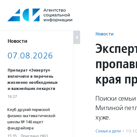
Перейти
к
содержанию
Новости
Новости
Экспер
07.08.2026
пропав
Препарат «Энхерту»
края п
включили в перечень
жизненно необходимых
и важнейших лекарств
16:27
Поиски семьи
Митиной петл
Клуб друзей пермской
физико-математической
хуже.
школы № 146 ищет
фандрайзера
Семья и дети
·
10.1
15:35
·
Прислано НКО