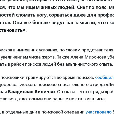
ся, что мы ищем живых людей. Снег по пояс, м
остей сломать ногу, сорваться даже для проф
тов. Они все больше ведут нас к мысли, что ск
становить».
сков в нынешних условиях, по словам представителя
о увеличением числа жертв. Также Алена Миронова уб
ать в район поисков людей без альпинистского опыта.
о поисковики травмируются во время поисков,
сообщил
добровольческого поисково-спасательного отряда «Л
края
Владислав Величко
. Он сказал, что отряды «р
словиях, с которыми они раньше не сталкивались».
 в отдельные дни в поисковой операции
участвовало
б