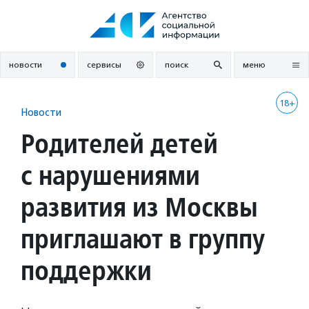
Перейти
к
содержанию
новости
сервисы
поиск
меню
18+
Новости
Родителей детей
с нарушениями
развития из Москвы
приглашают в группу
поддержки