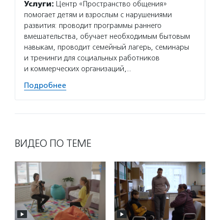
Услуги:
Центр «Пространство общения»
Услуг
помогает детям и взрослым с нарушениями
гранто
развития: проводит программы раннего
(в цел
вмешательства, обучает необходимым бытовым
на ока
навыкам, проводит семейный лагерь, семинары
потенц
и тренинги для социальных работников
по соц
и коммерческих организаций,…
Подро
Подробнее
ВИДЕО ПО ТЕМЕ