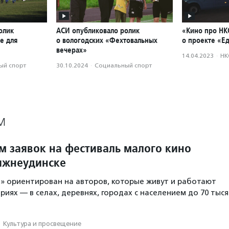
олик
АСИ опубликовало ролик
«Кино про НК
е для
о вологодских «Фехтовальных
о проекте «Ед
вечерах»
14.04.2023
·
НК
ый спорт
30.10.2024
·
Социальный спорт
М
м заявок на фестиваль малого кино
ижнеудинске
» ориентирован на авторов, которые живут и работают
иях — в селах, деревнях, городах с населением до 70 тыся
·
Культура и просвещение