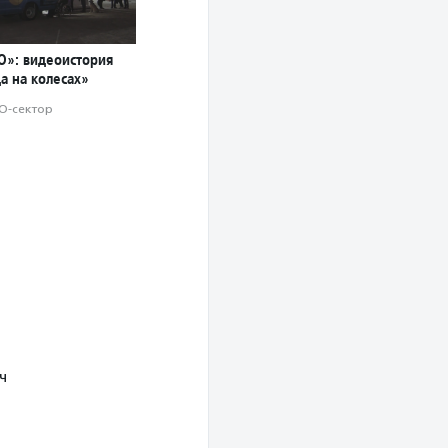
О»: видеоистория
а на колесах»
О-сектор
ч