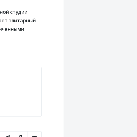
ной студии
ает элитарный
ниченными