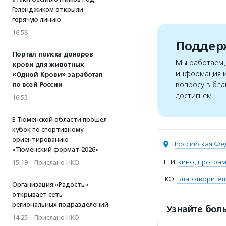
Геленджиком открыли
горячую линию
16:58
Поддерж
Портал поиска доноров
Мы работаем, 
крови для животных
информация и
«Одной Крови» заработал
вопросу в бла
по всей России
достигнем
16:53
В Тюменской области прошел
кубок по спортивному
ориентированию
Российская Фе
«Тюменский формат-2026»
ТЕГИ:
кино
,
програм
15:19
·
Прислано НКО
НКО:
Благотворите
Организация «Радость»
открывает сеть
региональных подразделений
Узнайте боль
14:25
·
Прислано НКО