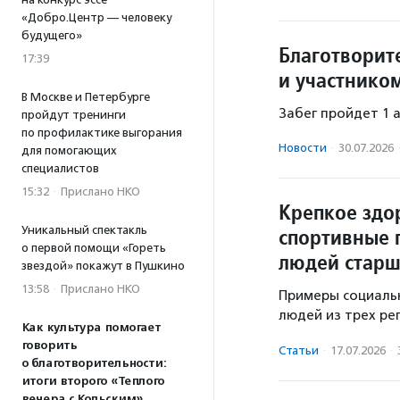
«Добро.Центр — человеку
будущего»
Благотворит
17:39
и участнико
В Москве и Петербурге
Забег пройдет 1 
пройдут тренинги
по профилактике выгорания
Новости
·
30.07.2026
для помогающих
специалистов
15:32
·
Прислано НКО
Крепкое здо
Уникальный спектакль
спортивные 
о первой помощи «Гореть
людей старш
звездой» покажут в Пушкино
13:58
·
Прислано НКО
Примеры социаль
людей из трех ре
Как культура помогает
говорить
Статьи
·
17.07.2026
·
о благотворительности:
итоги второго «Теплого
вечера с Кольским»