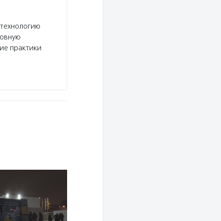
 технологию
новную
шие практики