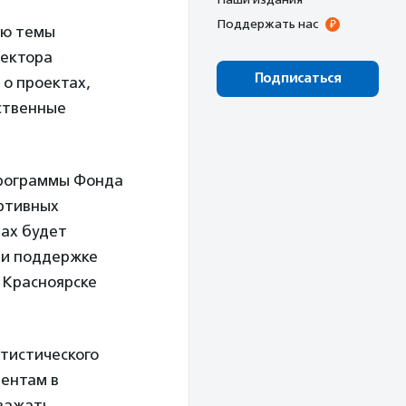
Поддержать нас
ию темы
ректора
Подписаться
о проектах,
ественные
программы Фонда
ортивных
нах будет
при поддержке
 Красноярске
тистического
дентам в
уважать