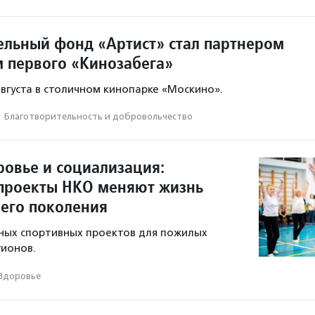
ельный фонд «Артист» стал партнером
м первого «Кинозабега»
августа в столичном кинопарке «Москино».
·
Благотвори­тель­ность и доброволь­чест­во
ровье и социализация:
проекты НКО меняют жизнь
его поколения
ных спортивных проектов для пожилых
гионов.
Здоровье