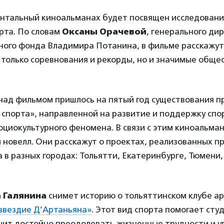
нтальный киноальманах будет посвящен исследован
рта. По словам
Оксаны Орачевой
, генерального ди
ного фонда Владимира Потанина, в фильме расскажут 
 только соревнования и рекорды, но и значимые общ
над фильмом пришлось на пятый год существования 
 спорта», направленной на развитие и поддержку сп
оциокультурного феномена. В связи с этим киноальма
и новелл. Они расскажут о проектах, реализованных 
в разных городах: Тольятти, Екатеринбурге, Тюмени,
.
 Галянина
снимет историю о тольяттинском клубе ар
звездие Д’Артаньяна»
. Этот вид спорта помогает сту
учит достойно преодолевать жизненные трудности и 