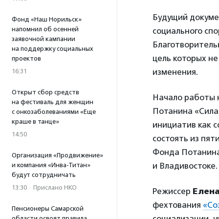
Будущий докуме
Фонд «Наш Норильск»
напомнил об осенней
социального спо
заявочной кампании
Благотворитель
на поддержку социальных
цель которых не
проектов
изменения.
16:31
Открыт сбор средств
Начало работы 
на фестиваль для женщин
Потанина «Сила
с онкозаболеваниями «Еще
краше в танце»
инициатив как с
14:50
состоять из пят
Фонда Потанина 
Организация «Продвижение»
и Владивостоке
и компания «Инва-Титан»
будут сотрудничать
13:30
·
Прислано НКО
Режиссер
Елена
фехтования
«Со
Пенсионеры Самарской
социализации, 
области освоят правила