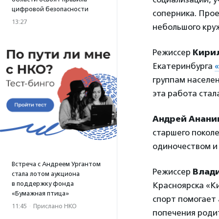
цифровой безопасности
соперника. Про
13:27
небольшого круж
Режиссер
Кири
Екатеринбурга
«
группам населен
эта работа стал
Андрей Анани
старшего поколе
одиночеством и
Встреча с Андреем Ургантом
Режиссер
Влад
стала лотом аукциона
в поддержку фонда
Красноярска «Ки
«Бумажная птица»
спорт помогает
11:45
·
Прислано НКО
попечения роди