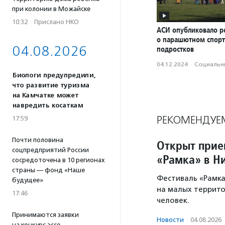
при колонии в Можайске
10:32
·
Прислано НКО
АСИ опубликовало р
о парашютном спорт
04.08.2026
подростков
04.12.2024
·
Социальн
Биологи предупредили,
что развитие туризма
на Камчатке может
навредить косаткам
РЕКОМЕНДУЕ
17:59
Почти половина
Открыт прие
соцпредприятий России
«Рамка» в Н
сосредоточена в 10 регионах
страны — фонд «Наше
Фестиваль «Рамка
будущее»
на малых территор
17:46
человек.
Принимаются заявки
Новости
·
04.08.2026
на конкурс эссе