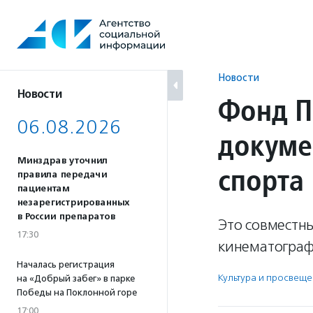
Перейти
к
содержанию
Новости
Новости
Фонд П
06.08.2026
докуме
Минздрав уточнил
спорта
правила передачи
пациентам
незарегистрированных
в России препаратов
Это совместн
17:30
кинематограф
Началась регистрация
Культура и просвещ
на «Добрый забег» в парке
Победы на Поклонной горе
17:00