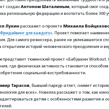
ект создан
Антоном Шаталиным
, который смог созд
ка региональную федерацию и воспитать более 300 у
лл Лукин
расскажет о проекте
Михаила Войцеховс
Фридайвинг для каждого»
. Проект помогает наимен
ия. Для самого режиссера, ранее не увлекавшегося с
а открытием историй человеческого преодоления и вер
н
представит тюменский проект «Бабушкин Workout. 
ния, где физическая активность становится способом
 обретения социальной востребованности.
имир Тарасов
, бывший паркур-атлет, снимет историю
нология для всех». Новелла расскажет о том, как кин
 адаптироваться детям с особенностями развития и о
телей.