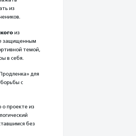
ать из
чеников.
кого
из
ее защищенным
портивной темой,
ы в себя.
Продленка» для
 борьбы с
 о проекте из
ологический
ставшимся без