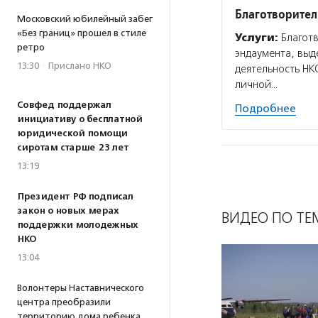
Благотворите
Московский юбилейный забег
«Без границ» прошел в стиле
Услуги:
Благотв
ретро
эндаумента, выд
13:30
·
Прислано НКО
деятельность НК
личной…
Совфед поддержал
Подробнее
инициативу о бесплатной
юридической помощи
сиротам старше 23 лет
13:19
Президент РФ подписал
закон о новых мерах
ВИДЕО ПО ТЕ
поддержки молодежных
НКО
13:04
Волонтеры Наставнического
центра преобразили
территорию дома ребенка