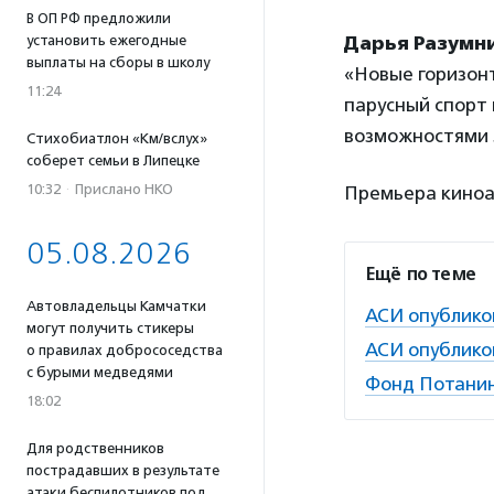
В ОП РФ предложили
установить ежегодные
Дарья Разумн
выплаты на сборы в школу
«Новые горизо
11:24
парусный спорт 
возможностями 
Стихобиатлон «Км/вслух»
соберет семьи в Липецке
10:32
·
Прислано НКО
Премьера киноал
05.08.2026
Ещё по теме
Автовладельцы Камчатки
АСИ опублико
могут получить стикеры
АСИ опублико
о правилах добрососедства
с бурыми медведями
Фонд Потанина
18:02
Для родственников
пострадавших в результате
атаки беспилотников под