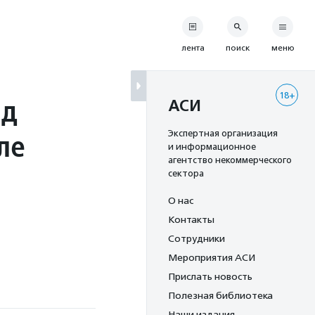
лента
поиск
меню
18+
ад
АСИ
ле
Экспертная организация
и информационное
агентство некоммерческого
сектора
О нас
Контакты
Сотрудники
Мероприятия АСИ
Прислать новость
Полезная библиотека
Наши издания