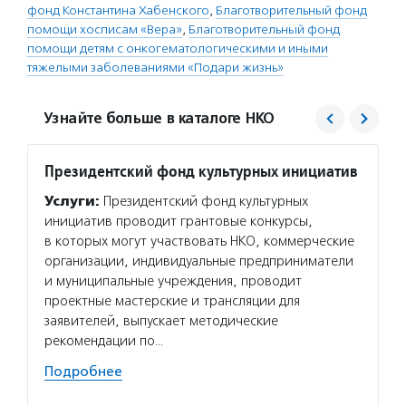
фонд Константина Хабенского
,
Благотворительный фонд
помощи хосписам «Вера»
,
Благотворительный фонд
помощи детям с онкогематологическими и иными
тяжелыми заболеваниями «Подари жизнь»
Узнайте больше в каталоге НКО
Президентский фонд культурных инициатив
Фонд 
Услуги:
Президентский фонд культурных
Услуг
инициатив проводит грантовые конкурсы,
гранто
в которых могут участвовать НКО, коммерческие
(в цел
организации, индивидуальные предприниматели
на ока
и муниципальные учреждения, проводит
потенц
проектные мастерские и трансляции для
по соц
заявителей, выпускает методические
Подро
рекомендации по…
Подробнее