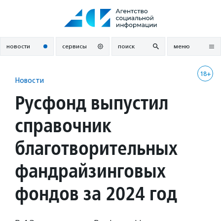
Перейти
к
содержанию
новости
сервисы
поиск
меню
18+
Новости
Русфонд выпустил
справочник
благотворительных
фандрайзинговых
фондов за 2024 год