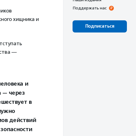
Поддержать нас
ников
жного хищника и
Подписаться
отступать
дства —
человека и
 — через
ешествует в
нужно
мов действий
езопасности