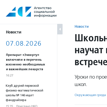
Перейти
к
содержанию
Новости
Новости
Школьн
07.08.2026
научат
Препарат «Энхерту»
встреч
включили в перечень
жизненно необходимых
и важнейших лекарств
16:27
Уроки по про
школ.
Клуб друзей пермской
физико-математической
Окружающая среда
школы № 146 ищет
фандрайзера
15:35
·
Прислано НКО