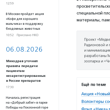
12:59
просветительск
специальной пл
В Москве пройдет акция
«Кофе для хорошего
материалы, пам
мальчика» в поддержку
бездомных животных
10:52
·
Прислано НКО
Проект «Медве
Радионовой и 
06.08.2026
и минимизацию
разработаны М
зоопарка и «Ч
Минздрав уточнил
правила передачи
пациентам
незарегистрированных
в России препаратов
Ещё по теме
17:30
Акция «Новый
Началась регистрация
Волонтеры со
на «Добрый забег» в парке
Победы на Поклонной горе
Фонд «Ника» 