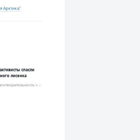
я Арктика"
активисты спасли
ного лисенка
аготвори­тель­ность и доброволь­чест­во