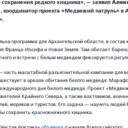
 сохранения редкого хищника», — заявил
Алек
в
, координатор проекта «Медвежий патруль» в 
».
ьна программа для Архангельской области, в состав 
ля Франца-Иосифа и Новая Земля. Там обитает барен
ного и встречи с белым медведем фиксируются регул
— часть масштабной разъяснительной кампании для вс
ешествует в ареале обитания белого медведя. Мараф
еждународного дня белого медведя. Проект «Медвеж
жителей Крайнего Севера, а также вахтовиков, воен
лей, моряков и туристов. Его задача — научить людей
бы сохранить краснокнижного хищника.
«Чистая Арктика»
объявила
о начале Всероссийского