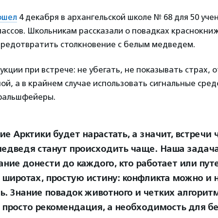
ошел
4 декабря в архангельской школе № 68 для 50 уче
лассов. Школьникам рассказали о повадках краснокни
 предотвратить столкновение с белым медведем.
кции при встрече: не убегать, не показывать страх, 
ой, а в крайнем случае использовать сигнальные сре
фальшфейеры.
е Арктики будет нарастать, а значит, встречи 
медведя станут происходить чаще. Наша задача
ание донести до каждого, кто работает или пут
 широтах, простую истину: конфликта можно и 
ь. Знание повадок животного и четких алгорит
е просто рекомендация, а необходимость для б