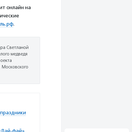
ит онлайн на
дические
ль.рф
.
ора Светланой
елого медведя
роекта
, Московского
 праздники
«Лай-фай»