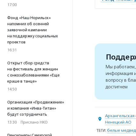
17:00
Фонд «Наш Норильск»
напомнил об осенней
заявочной кампании
на поддержку социальных
проектов
16:31
Поддерж
Открыт сбор средств
Мы работаем, 
на фестиваль для женщин
информация и
с онкозаболеваниями «Еще
вопросу в бла
краше в танце»
достигнем
14:50
Организация «Продвижение»
и компания «Инва-Титан»
будут сотрудничать
Архангельская 
Ненецкий АО
13:30
·
Прислано НКО
ТЕГИ:
белые медве
Пенсионеры Самарской