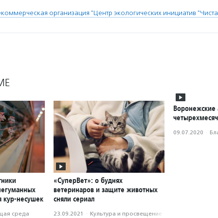
коммерческая организация "Центр экологических инициатив "Чиста
МЕ
Воронежские 
четырехмесяч
09.07.2020
·
Бл
тники
«СуперВет»: о буднях
негуманных
ветеринаров и защите животных
я кур-несушек
сняли сериал
ая среда
23.09.2021
·
Культура и просвещение