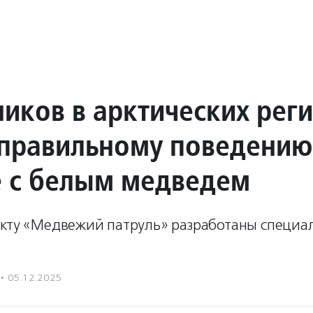
иков в арктических рег
 правильному поведению
е с белым медведем
екту «Медвежий патруль» разработаны специа
·
05.12.2025