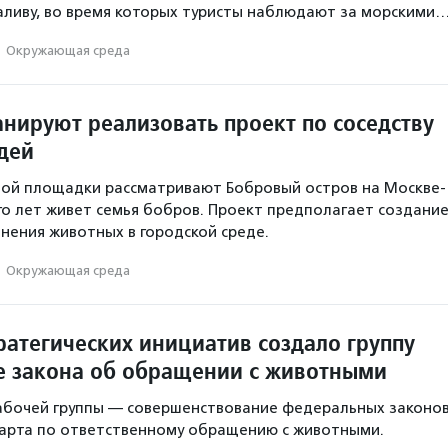
аливу, во время которых туристы наблюдают за морскими
·
Окружающая среда
анируют реализовать проект по соседству
дей
ной площадки рассматривают Бобровый остров на Москве-
ого лет живет семья бобров. Проект предполагает создани
анения животных в городской среде.
·
Окружающая среда
ратегических инициатив создало группу
е закона об обращении с животными
абочей группы — совершенствование федеральных законо
дарта по ответственному обращению с животными.