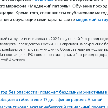
ого марафона «Медвежий патруль». Обучение проход
ощадке. Кроме того, специалисты опубликовали мето
ятки и обучающие семинары на сайте
медвежийпатру
жий патруль» инициирован в 2024 году главой Росприроднадз
поддержан президентом России. Он направлен на сохранение б
 конфликтов «человек — хищник». Образовательные модули п
инпросвещения РФ совместно с экспертами Росприроднадзора
истой Арктики».
 год без опасности» поможет бездомным животным в
общили о гибели еще 17 дельфинов рядом с Анапой
раскритиковал екатеринбургский социальный проект 