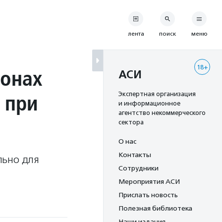
лента
поиск
меню
18+
ионах
АСИ
 при
Экспертная организация
и информационное
агентство некоммерческого
сектора
О нас
Контакты
льно для
Сотрудники
Мероприятия АСИ
Прислать новость
Полезная библиотека
Наши издания