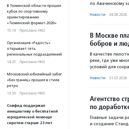
по Авачинскому з
В Тюменской области прошел
кубок по спортивному
Новости
·
04.08.2026
ориентированию
«Тюменский формат-2026»
15:19
·
Прислано НКО
В Москве пл
бобров и лю
Организация «Радость»
открывает сеть
В качестве пилот
региональных подразделений
реке, где уже мн
14:25
·
Прислано НКО
условий для сохр
Московский юбилейный забег
Новости
·
31.07.2026
«Без границ» прошел в стиле
ретро
13:30
·
Прислано НКО
Агентство ст
по доработк
Совфед поддержал
инициативу о бесплатной
юридической помощи
Главные задачи р
сиротам старше 23 лет
и создание Стан