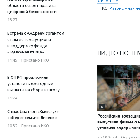
животные
области освоят правила
НКО:
Автономная не
цифровой безопасности
13:27
Встреча с Андреем Ургантом
стала лотом аукциона
в поддержку фонда
ВИДЕО ПО ТЕ
«Бумажная птица»
11:45
·
Прислано НКО
В ОП РФ предложили
установить ежегодные
выплаты на сборы в школу
11:24
Стихобиатлон «Км/вслух»
Российские зоозащи
соберет семьи в Липецке
выпустили фильм о 
10:32
·
Прислано НКО
условиях содержани
25.10.2024
·
Окружающ