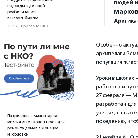
людей и
подходы к детской
Марко
реабилитации
в Новосибирске
Арктика
13:15
·
Прислано НКО
Особенно актуал
архипелаги Зем
популяция живот
Уроки в школах 
работает и пут
27 февраля — М
разработан для 
ученых, спасате
Патриаршая гуманитарная
поведению, что
миссия ищет волонтеров для
ремонта домов в Донецке
и Горловке
21 ноября АНО 