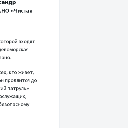
сандр
АНО «Чистая
которой входят
цевоморская
ярно.
ех, кто живет,
он продлится до
ий патруль»
нослужащих,
 безопасному