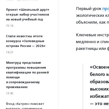
Первый урок
пр
Проект «Школьный друг»
открыл набор участников
экологических к
на новый учебный год
объяснили, как
15:16
Ключевые инстру
Стали известны итоги
конкурса «Заповедные
медленно и спин
острова России — 2026»
ракетницы или 
14:21
Минтруд представил
«Освоени
программы повышения
квалификации по ранней
белого 
помощи
образов
и сопровождаемому
проживанию
высоких
13:45
избежат
— это н
Фонд «Катрен» поможет
внедрить современные