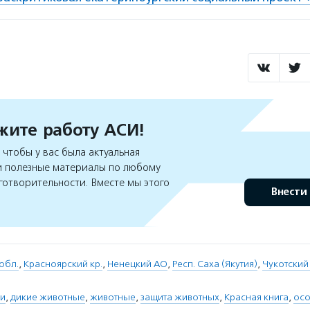
ите работу АСИ!
чтобы у вас была актуальная
 полезные материалы по любому
готворительности. Вместе мы этого
Внести
обл.
,
Красноярский кр.
,
Ненецкий АО
,
Респ. Саха (Якутия)
,
Чукотский
ди
,
дикие животные
,
животные
,
защита животных
,
Красная книга
,
осо