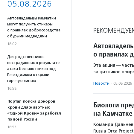
05.08.2026
Автовладельцы Камчатки
могут получить стикеры
РЕКОМЕНДУЕ
о правилах добрососедства
с бурыми медведями
Автовладель
18:02
о правилах 
Для родственников
пострадавших в результате
Эта акция — част
атаки беспилотников под
защитников прир
Геленджиком открыли
горячую линию
Новости
·
05.08.2026
16:58
Портал поиска доноров
Биологи пре
крови для животных
на Камчатке
«Одной Крови» заработал
по всей России
Команда Дальнево
16:53
Russia Orca Proje