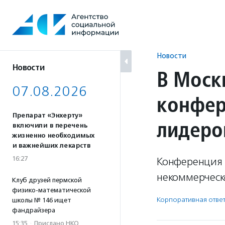
Перейти
к
содержанию
Новости
Новости
В Москв
07.08.2026
конфер
Препарат «Энхерту»
лидеро
включили в перечень
жизненно необходимых
и важнейших лекарств
16:27
Конференция 
некоммерческо
Клуб друзей пермской
физико-математической
Корпоративная ответ
школы № 146 ищет
фандрайзера
15:35
·
Прислано НКО