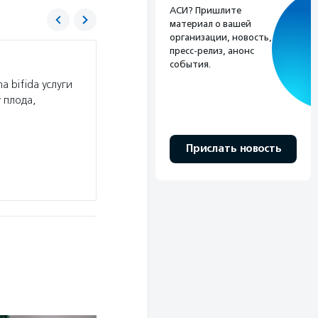
АСИ? Пришлите
материал о вашей
организации, новость,
пресс-релиз, анонс
Арифметика добра
события.
 bifida услуги
Услуги:
Фонд «Арифметика добра» помогает 
 плода,
детей проводятся онлайн-уроки с репетиторо
фонд ведет сопровождение выпускников, наход
работает консультационный…
Прислать новость
Волонтерство:
«Арифметике добра» регуляр
Подробнее