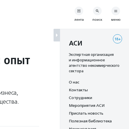
лента
поиск
меню
18+
АСИ
 опыт
Экспертная организация
и информационное
агентство некоммерческого
сектора
О нас
Контакты
изнеса,
Сотрудники
щества.
Мероприятия АСИ
Прислать новость
Полезная библиотека
Наши издания