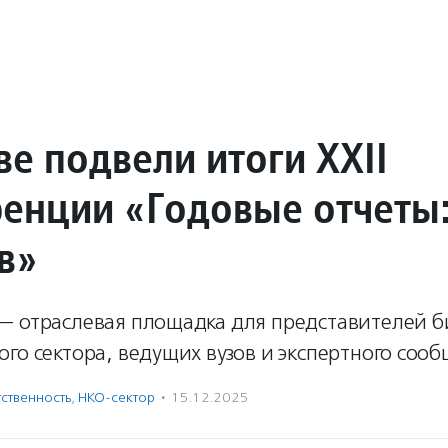
е подвели итоги XXII
енции «Годовые отчеты:
в»
— отраслевая площадка для представителей б
го сектора, ведущих вузов и экспертного сооб
ственность
,
НКО-сектор
·
15.12.2025