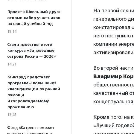
На первой секц
Проект «Школьный друг»
открыл набор участников
генерального д
на новый учебный год
констатировал «
15:16
него поступило 
компании энерге
Стали известны итоги
конкурса «Заповедные
активизировали
острова России — 2026»
14:21
Во второй части
Владимир Кор
Минтруд представил
программы повышения
общественность
квалификации по ранней
качественный о
помощи
концептуальная 
и сопровождаемому
проживанию
13:45
Кроме того, на
«Лучший годовой
Фонд «Катрен» поможет
некоммерческих
внедрить современные