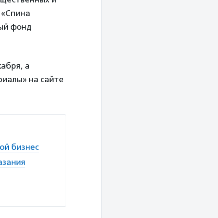
 «Спина
ный фонд
абря, а
риалы» на сайте
ой бизнес
азания