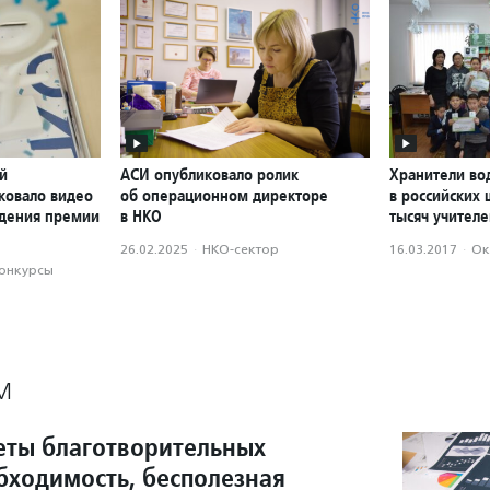
й
АСИ опубликовало ролик
Хранители во
ковало видео
об операционном директоре
в российских 
ждения премии
в НКО
тысяч учител
26.02.2025
·
НКО-сектор
16.03.2017
·
Ок
конкурсы
М
еты благотворительных
бходимость, бесполезная