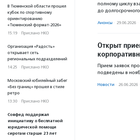
полному циклу вз
В Тюменской области прошел
до долгосрочного
кубок по спортивному
ориентированию
Анонсы
·
29.06.2026
·
«Тюменский формат-2026»
15:19
·
Прислано НКО
Открыт прие
Организация «Радость»
корпоративн
открывает сеть
региональных подразделений
Прием заявок прод
14:25
·
Прислано НКО
подведены в нояб
Московский юбилейный забег
Новости
·
26.06.2026
«Без границ» прошел в стиле
ретро
13:30
·
Прислано НКО
Совфед поддержал
инициативу о бесплатной
юридической помощи
сиротам старше 23 лет