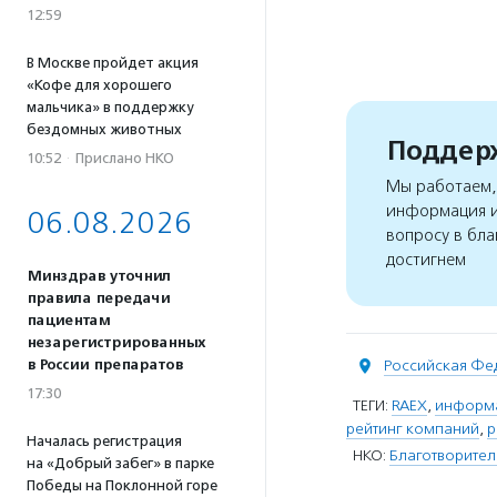
12:59
В Москве пройдет акция
«Кофе для хорошего
мальчика» в поддержку
бездомных животных
Поддерж
10:52
·
Прислано НКО
Мы работаем, 
информация и
06.08.2026
вопросу в бла
достигнем
Минздрав уточнил
правила передачи
пациентам
незарегистрированных
в России препаратов
Российская Фе
17:30
ТЕГИ:
RAEX
,
информа
рейтинг компаний
,
р
Началась регистрация
НКО:
Благотворител
на «Добрый забег» в парке
Победы на Поклонной горе