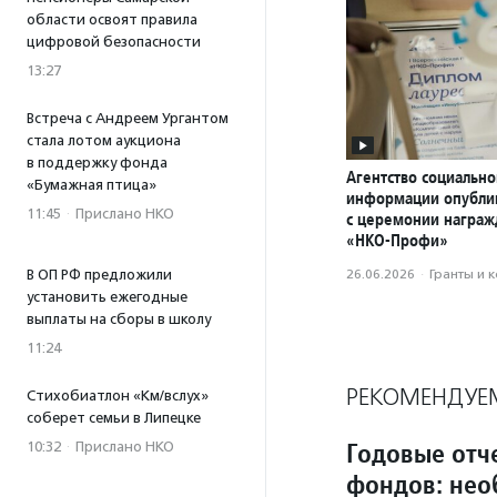
области освоят правила
цифровой безопасности
13:27
Встреча с Андреем Ургантом
стала лотом аукциона
в поддержку фонда
Агентство социально
«Бумажная птица»
информации опубли
11:45
·
Прислано НКО
с церемонии награ
«НКО-Профи»
В ОП РФ предложили
26.06.2026
·
Гранты и 
установить ежегодные
выплаты на сборы в школу
11:24
РЕКОМЕНДУЕ
Стихобиатлон «Км/вслух»
соберет семьи в Липецке
Годовые отч
10:32
·
Прислано НКО
фондов: нео