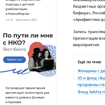
подходы к детской
бюджетных орга
реабилитации
бифида», Росси
в Новосибирске
«Арифметика до
13:15
·
Прислано НКО
Запись трансля
презентации вс
мероприятия.
Ещё по теме
Женщины с де
Х5 и фонд «В
продовольст
Патриаршая гуманитарная
Фонд AdVita п
миссия ищет волонтеров для
ремонта домов в Донецке
и Горловке