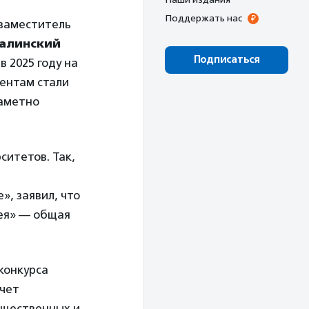
Поддержать нас
 заместитель
алинский
Подписаться
в 2025 году на
ментам стали
заметно
ситетов. Так,
, заявил, что
дея» — общая
конкурса
тчет
бщественных и