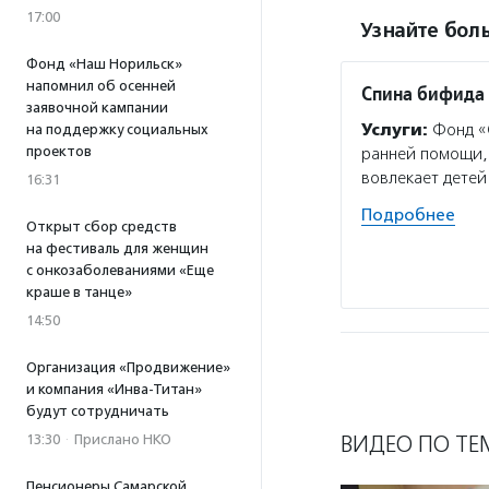
17:00
Узнайте боль
Фонд «Наш Норильск»
напомнил об осенней
Спина бифида
заявочной кампании
Услуги:
Фонд «С
на поддержку социальных
проектов
ранней помощи, 
вовлекает детей
16:31
Подробнее
Открыт сбор средств
на фестиваль для женщин
с онкозаболеваниями «Еще
краше в танце»
14:50
Организация «Продвижение»
и компания «Инва-Титан»
будут сотрудничать
ВИДЕО ПО ТЕ
13:30
·
Прислано НКО
Пенсионеры Самарской