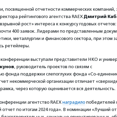
ии, посвященной отчетности коммерческих компаний,
иректора рейтингового агентства RAEX
Дмитрий Каб
взрывной рост» интереса к конкурсу годовых отчетов: 
почти 400 заявок. Лидерами по представленным доку
тики, металлургии и финансового сектора, при этом 
сь ретейлеры.
 конференции выступали представители НКО и универ
кунов
, руководитель проектов по связям с
ю фонда поддержки слепоглухих фонда «Со-единение»
тчет некоммерческой организации отличает «сверхи
рамка, через которую оценивается вся деятельность.
 конференции агентство RAEX
наградило
победителей 
 отчет по итогам 2024 года». В номинации «Лучший о
 благотворительных, социально ориентированных, о