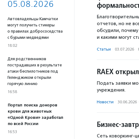
05.08.2026
формальност
Благотворительн
Автовладельцы Камчатки
отчетов, но не вс
могут получить стикеры
обсудили, почему
о правилах добрососедства
и какими могут с
с бурыми медведями
18:02
Статьи
·
03.07.2026
·
Для родственников
пострадавших в результате
RAEX открыл
атаки беспилотников под
Геленджиком открыли
Подать заявки мо
горячую линию
учреждения.
16:58
Новости
·
30.06.2026
Портал поиска доноров
крови для животных
«Одной Крови» заработал
Бизнес-завт
по всей России
16:53
Сеть коворкинг-ц