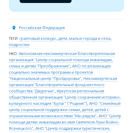
Российская Федерация
ТЕГИ:
грантовый конкурс
,
дети
,
малые города и села
,
подростки
НКО:
Автономная некоммерческая благотворительная
организация "Центр социальной помощи инвалидам,
семье и детям "Преображение"
,
АНО по реализации
социально значимых программ и проектов
"Национальный центр "ПроЗдоровье"
,
Некоммерческая
организация "Благотворительный фонд местного
сообщества "Двуречье"
,
Иркутская региональная
общественная организация "Центр сохранения историко-
культурного наследия "Булаг" ("Родник")
,
АНО "Семейный
центр социальной поддержки семьи, детей, детей с
ограниченными возможностями "Мы рядом"
,
АНО "Центр
помощи детям-инвалидам во имя Святителя Луки Войно-
Ясенецкого"
,
АНО "Центр поддержки туристических,