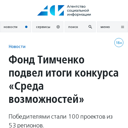
Перейти
к
содержанию
новости
сервисы
поиск
меню
18+
Новости
Фонд Тимченко
подвел итоги конкурса
«Среда
возможностей»
Победителями стали 100 проектов из
53 регионов.