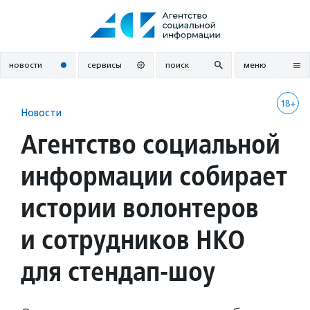
Перейти
к
содержанию
новости
сервисы
поиск
меню
18+
Новости
Агентство социальной
информации собирает
истории волонтеров
и сотрудников НКО
для стендап-шоу