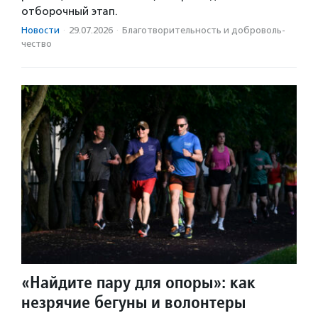
отборочный этап.
Новости
·
29.07.2026
·
Благотвори­тель­ность и доброволь­
чест­во
«Найдите пару для опоры»: как
незрячие бегуны и волонтеры