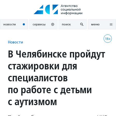
Перейти
к
содержанию
новости
сервисы
поиск
меню
18+
Новости
В Челябинске пройдут
стажировки для
специалистов
по работе с детьми
с аутизмом