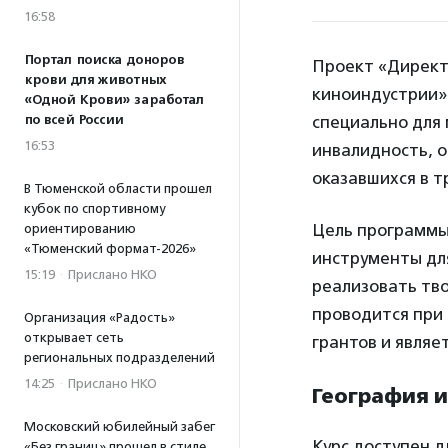
16:58
Портал поиска доноров
Проект «Директо
крови для животных
киноиндустрии»
«Одной Крови» заработал
по всей России
специально для
16:53
инвалидность, о
оказавшихся в т
В Тюменской области прошел
кубок по спортивному
Цель программы
ориентированию
«Тюменский формат-2026»
инструменты дл
15:19
·
Прислано НКО
реализовать тв
проводится при
Организация «Радость»
открывает сеть
грантов и являе
региональных подразделений
14:25
·
Прислано НКО
География и
Московский юбилейный забег
Курс доступен д
«Без границ» прошел в стиле