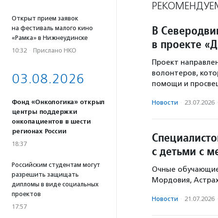
РЕКОМЕНДУЕ
Открыт прием заявок
В Северодвин
на фестиваль малого кино
«Рамка» в Нижнеудинске
в проекте «
10:32
·
Прислано НКО
Проект направлен
волонтеров, кото
03.08.2026
помощи и просве
Фонд «Онкологика» открыл
Новости
·
23.07.2026
центры поддержки
онкопациентов в шести
регионах России
Специалисто
18:37
с детьми с 
Российским студентам могут
Очные обучающие 
разрешить защищать
Мордовия, Астрах
дипломы в виде социальных
проектов
Новости
·
21.07.2026
17:57