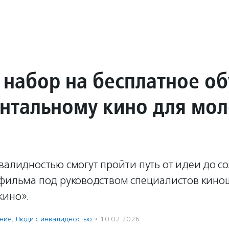
 набор на бесплатное о
нтальному кино для мо
валидностью смогут пройти путь от идеи до с
 фильма под руководством специалистов кин
кино».
ение
,
Люди с инвалидностью
·
10.02.2026