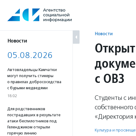
Перейти
к
содержанию
Новости
Новости
Открыт
05.08.2026
докуме
Автовладельцы Камчатки
с ОВЗ
могут получить стикеры
о правилах добрососедства
с бурыми медведями
18:02
Студенты с ин
собственного
Для родственников
пострадавших в результате
«Директория 
атаки беспилотников под
Геленджиком открыли
Культура и просвещ
горячую линию