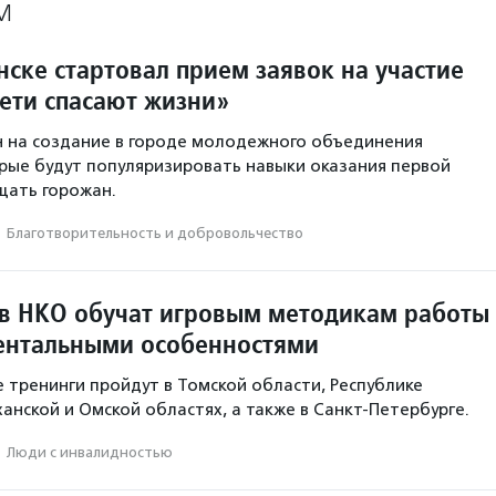
М
ске стартовал прием заявок на участие
Дети спасают жизни»
 на создание в городе молодежного объединения
рые будут популяризировать навыки оказания первой
щать горожан.
·
Благотвори­тель­ность и доброволь­чест­во
в НКО обучат игровым методикам работы
ментальными особенностями
тренинги пройдут в Томской области, Республике
анской и Омской областях, а также в Санкт-Петербурге.
·
Люди с инвалидностью