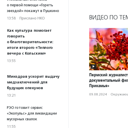
о первой помощи «Гореть
звездой» покажут в Пушкино
ВИДЕО ПО ТЕ
13:58
·
Прислано НКО
Как культура помогает
говорить
о благотворительности:
итоги второго «Теплого
вечера с Кольским»
13:55
Пермский журналист
Минздрав ускорит выдачу
документальный фи
медзаключений для
Прикамья»
будущих опекунов
09.08.2024
·
Окружающ
13:21
РЭО готовит сервис
«Экопульс» для ликвидации
мусорных свалок
11:55