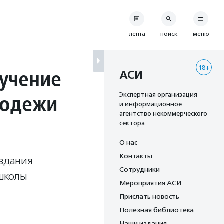
лента
поиск
меню
18+
бучение
АСИ
лодежи
Экспертная организация
и информационное
агентство некоммерческого
сектора
О нас
Контакты
оздания
Сотрудники
ошколы
Мероприятия АСИ
Прислать новость
Полезная библиотека
Наши издания