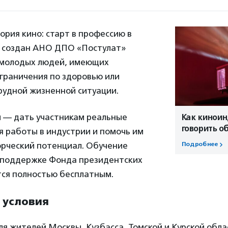
рия кино: старт в профессию в
 создан АНО ДПО «Постулат»
 молодых людей, имеющих
граничения по здоровью или
рудной жизненной ситуации.
 — дать участникам реальные
Как киноин
говорить о
я работы в индустрии и помочь им
орческий потенциал. Обучение
Подробнее
 поддержке Фонда президентских
тся полностью бесплатным.
 условия
ля жителей Москвы, Кузбасса, Томской и Курской обла