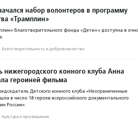
начался набор волонтеров в программу
тва «Трамплин»
плин» благотворительного фонда «Дети+» доступна в очн
е.
·
Благотвори­тель­ность и доброволь­чест­во
ь нижегородского конного клуба Анна
ала героиней фильма
редседатель Детского конного клуба «Неограниченные
шла в число 18 героев всероссийского документального
ин России».
·
Культура и просвещение