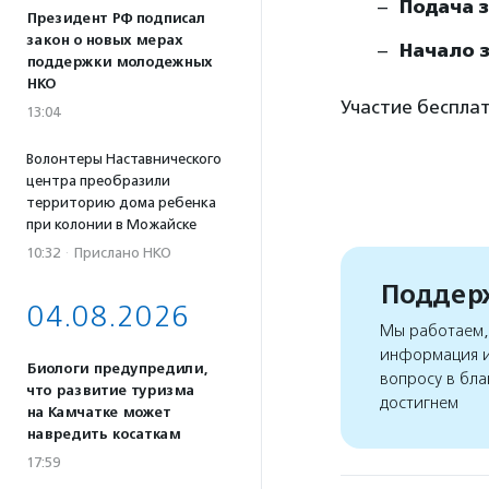
Подача з
Президент РФ подписал
закон о новых мерах
Начало 
поддержки молодежных
НКО
Участие беспла
13:04
Волонтеры Наставнического
центра преобразили
территорию дома ребенка
при колонии в Можайске
10:32
·
Прислано НКО
Поддерж
04.08.2026
Мы работаем, 
информация и
Биологи предупредили,
вопросу в бла
что развитие туризма
достигнем
на Камчатке может
навредить косаткам
17:59