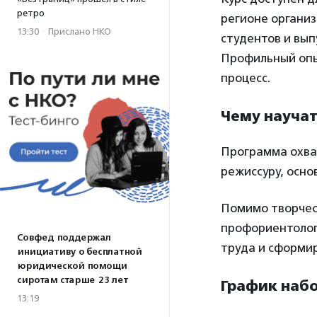
ретро
регионе организ
13:30
·
Прислано НКО
студентов и вып
Профильный опыт
процесс.
Чему научат
Программа охват
режиссуру, осн
Помимо творчес
профориентолога
Совфед поддержал
труда и сформи
инициативу о бесплатной
юридической помощи
сиротам старше 23 лет
График наб
13:19