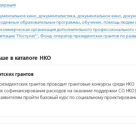
дерация
кументальное кино
,
документалистика
,
документальное кино
,
докум
одежные образовательные программы
,
обучение
,
помощь людям 
екоммерческая организация дополнительного профессионального 
птации "Постулат""
,
Фонд-оператор президентских грантов по раз
ше в каталоге НКО
тских грантов
езидентских грантов проводит грантовые конкурсы среди НКО 
ях софинансирования расходов на оказание поддержки СО НКО)
заявителям пройти базовый курс по социальному проектирован