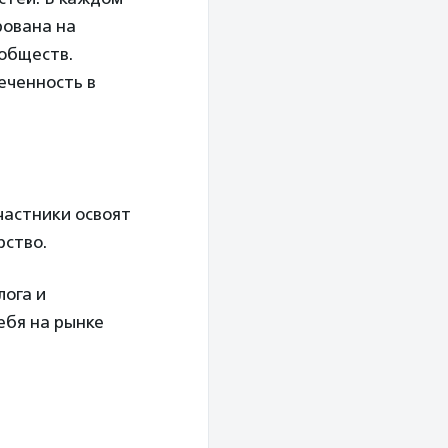
рована на
ообществ.
еченность в
частники освоят
рство.
ога и
ебя на рынке