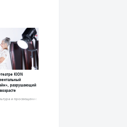
отеатре KION
ментальный
айн», разрушающий
возрасте
льтура и просвещение