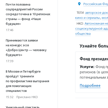
Российская Фе
Почти половина
соцпредприятий России
ТЕГИ:
авторское до
сосредоточена в 10 регионах
кино и сериалы
,
мол
страны — фонд «Наше
НКО:
Автономная н
будущее»
социокультурной ада
17:46
общества
Принимаются заявки
Узнайте боль
на конкурс эссе
«Добро.Центр — человеку
будущего»
Фонд президен
17:39
Услуги:
Фонд пр
В Москве и Петербурге
регионов (в цел
пройдут тренинги
потенциальным 
по профилактике выгорания
Подробнее
для помогающих
специалистов
15:32
·
Прислано НКО
Уникальный спектакль