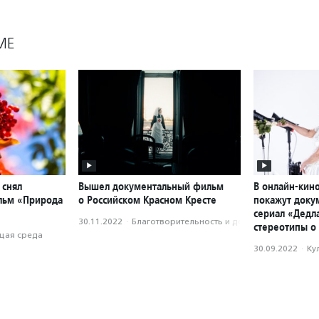
МЕ
 снял
Вышел документальный фильм
В онлайн-кин
льм «Природа
о Российском Красном Кресте
покажут доку
сериал «Дедл
30.11.2022
·
Благотвори­тель­ность и доброволь­чест­во
стереотипы о 
ая среда
30.09.2022
·
Ку