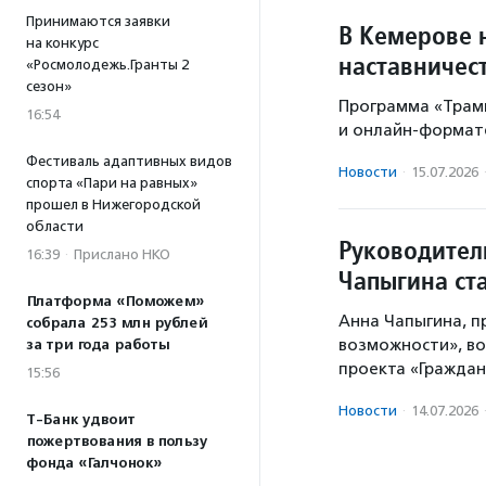
Принимаются заявки
В Кемерове 
на конкурс
наставничес
«Росмолодежь.Гранты 2
сезон»
Программа «Трам
16:54
и онлайн-формат
Фестиваль адаптивных видов
Новости
·
15.07.2026
спорта «Пари на равных»
прошел в Нижегородской
области
Руководител
16:39
·
Прислано НКО
Чапыгина ст
Платформа «Поможем»
Анна Чапыгина, п
собрала 253 млн рублей
возможности», во
за три года работы
проекта «Граждан
15:56
Новости
·
14.07.2026
Т-Банк удвоит
пожертвования в пользу
фонда «Галчонок»