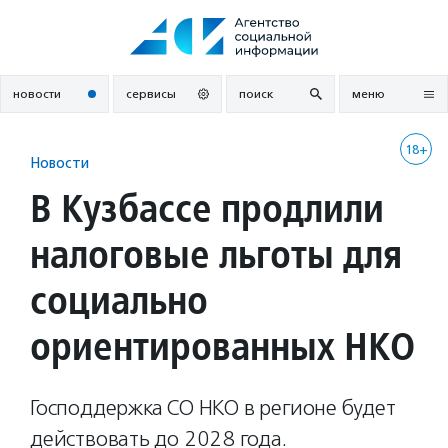
Перейти
к
содержанию
новости
сервисы
поиск
меню
18+
Новости
В Кузбассе продлили
налоговые льготы для
социально
ориентированных НКО
Господдержка СО НКО в регионе будет
действовать до 2028 года.