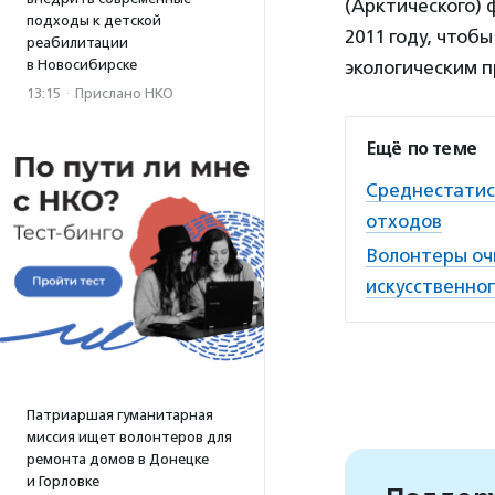
(Арктического) 
подходы к детской
2011 году, чтоб
реабилитации
в Новосибирске
экологическим 
13:15
·
Прислано НКО
Ещё по теме
Среднестатист
отходов
Волонтеры оч
искусственно
Патриаршая гуманитарная
миссия ищет волонтеров для
ремонта домов в Донецке
и Горловке