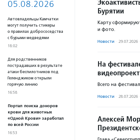
Экоактивист
05.08.2026
Бурятии
Автовладельцы Камчатки
Карту сформируют
могут получить стикеры
и фото.
о правилах добрососедства
с бурыми медведями
Новости
·
29.07.2026
18:02
Для родственников
На фестивал
пострадавших в результате
видеопроект
атаки беспилотников под
Геленджиком открыли
Всего на фестива
горячую линию
16:58
Новости
·
28.07.2026
Портал поиска доноров
крови для животных
Алексей Мор
«Одной Крови» заработал
по всей России
Президентск
16:53
Глава «Севергруп