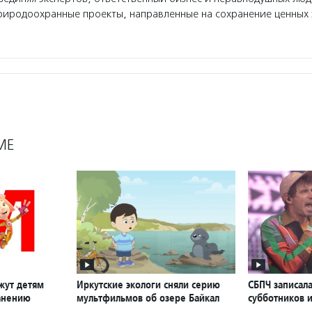
риродоохранные проекты, направленные на сохранение ценных 
МЕ
жут детям
Иркутские экологи сняли серию
СБПЧ записала
анению
мультфильмов об озере Байкал
субботников и