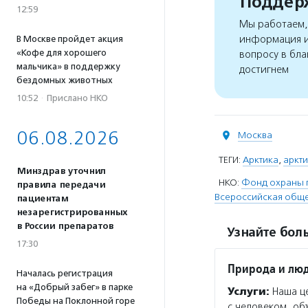
Поддерж
12:59
Мы работаем, 
информация и
В Москве пройдет акция
«Кофе для хорошего
вопросу в бла
мальчика» в поддержку
достигнем
бездомных животных
10:52
·
Прислано НКО
06.08.2026
Москва
ТЕГИ:
Арктика
,
аркт
Минздрав уточнил
НКО:
Фонд охраны п
правила передачи
Всероссийская обще
пациентам
незарегистрированных
в России препаратов
Узнайте боль
17:30
Природа и лю
Началась регистрация
на «Добрый забег» в парке
Услуги:
Наша це
Победы на Поклонной горе
с человеком, об