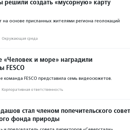
ы решили создать «мусорную» карту
 на основе присланных жителями региона геолокаций
·
Окружающая среда
е «Человек и море» наградили
ы FESCO
ле команда FESCO представила семь видеосюжетов.
·
Корпоративная ответственность
дашов стал членом попечительского сове
ого фонда природы
п» и председатель совета директоров «Северстали»