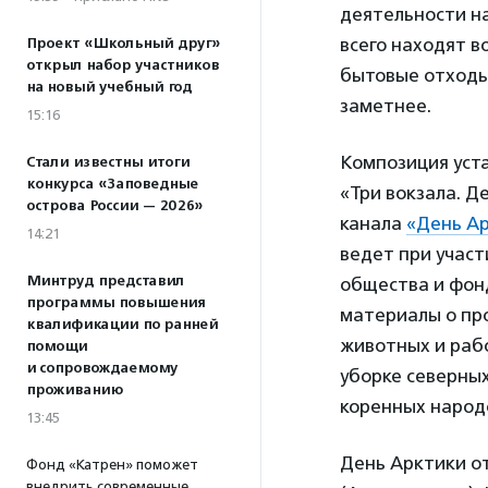
деятельности н
всего находят в
Проект «Школьный друг»
открыл набор участников
бытовые отходы.
на новый учебный год
заметнее.
15:16
Композиция уст
Стали известны итоги
конкурса «Заповедные
«Три вокзала. Д
острова России — 2026»
канала
«День А
14:21
ведет при участ
Минтруд представил
общества и фон
программы повышения
материалы о пр
квалификации по ранней
животных и раб
помощи
и сопровождаемому
уборке северных
проживанию
коренных народ
13:45
День Арктики от
Фонд «Катрен» поможет
внедрить современные