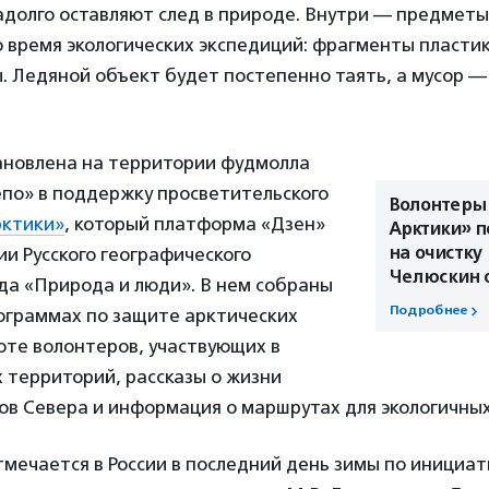
адолго оставляют след в природе. Внутри — предметы
о время экологических экспедиций: фрагменты пластик
 Ледяной объект будет постепенно таять, а мусор —
ановлена на территории фудмолла
епо» в поддержку просветительского
Волонтеры
рктики»
, который платформа «Дзен»
Арктики» п
на очистку
ии Русского географического
Челюскин 
да «Природа и люди». В нем собраны
Подробнее
ограммах по защите арктических
оте волонтеров, участвующих в
 территорий, рассказы о жизни
ов Севера и информация о маршрутах для экологичны
мечается в России в последний день зимы по инициа