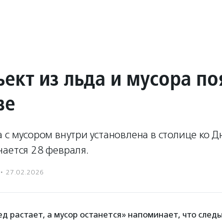
ъект из льда и мусора по
ве
 с мусором внутри установлена в столице ко 
чается 28 февраля.
·
27.02.2026
д растает, а мусор останется» напоминает, что след