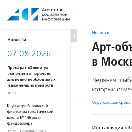
Перейти
к
содержанию
Новости
Новости
Арт-об
07.08.2026
в Моск
Препарат «Энхерту»
включили в перечень
Ледяная глыба
жизненно необходимых
и важнейших лекарств
который отме
16:27
Окружающая среда
Клуб друзей пермской
физико-математической
школы № 146 ищет
фандрайзера
Инсталляция «Ле
15:35
·
Прислано НКО