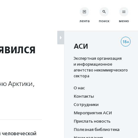
лента
поиск
меню
18+
явился
АСИ
Экспертная организация
и информационное
агентство некоммерческого
сектора
Дню Арктики,
О нас
Контакты
Сотрудники
Мероприятия АСИ
Прислать новость
Полезная библиотека
ы человеческой
Наши издания