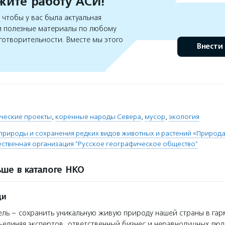
ите работу АСИ!
чтобы у вас была актуальная
 полезные материалы по любому
готворительности. Вместе мы этого
Внести
ические проекты
,
коренные народы Севера
,
мусор
,
экология
рироды и сохранения редких видов животных и растений «Природа
ственная организация "Русское географическое общество"
ше в каталоге НКО
ди
ль – сохранить уникальную живую природу нашей страны в га
ъединяя экспертов, ответственный бизнес и неравнодушных люд