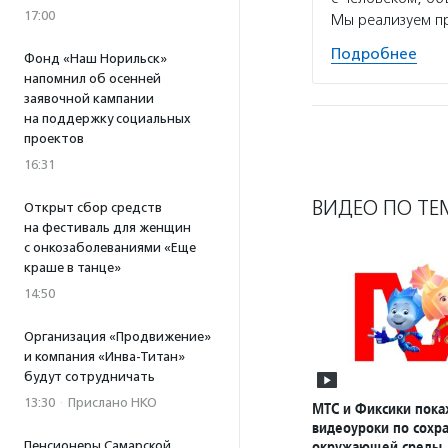
17:00
Мы реализуем п
Подробнее
Фонд «Наш Норильск»
напомнил об осенней
заявочной кампании
на поддержку социальных
проектов
16:31
ВИДЕО ПО ТЕ
Открыт сбор средств
на фестиваль для женщин
с онкозаболеваниями «Еще
краше в танце»
14:50
Организация «Продвижение»
и компания «Инва-Титан»
будут сотрудничать
13:30
·
Прислано НКО
МТС и Фиксики пока
видеоуроки по сохр
окружающей среды
Пенсионеры Самарской