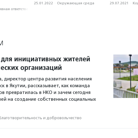
25.01.2022
·
Окружающая среда
29.07.2021
·
Ко
вная ответственность
М
 для инициативных жителей
еских организаций
а, директор центра развития населения
к в Якутии, рассказывает, как команда
 превратилась в НКО и зачем сегодня
ей на создание собственных социальных
Благотвори­тель­ность и доброволь­чест­во