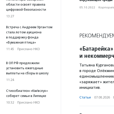
области освоят правила
05.10.2022
·
Корпорати
цифровой безопасности
13:27
Встреча с Андреем Ургантом
стала лотом аукциона
РЕКОМЕНДУЕ
в поддержку фонда
«Бумажная птица»
«Батарейка»
11:45
·
Прислано НКО
и некоммерч
В ОП РФ предложили
Татьяна Курганов
установить ежегодные
в городе Олёкминс
выплаты на сборы в школу
единомышленников
11:24
«заряжает» жител
инициатив.
Стихобиатлон «Км/вслух»
соберет семьи в Липецке
Статьи
·
07.08.2026
·
10:32
·
Прислано НКО