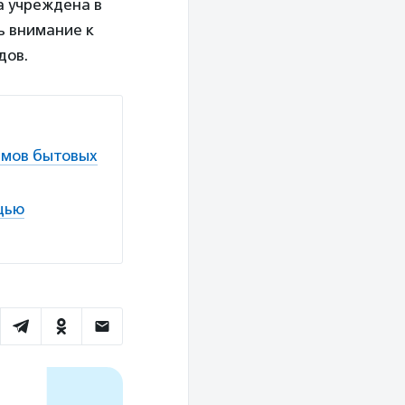
а учреждена в
ь внимание к
дов.
аммов бытовых
щью