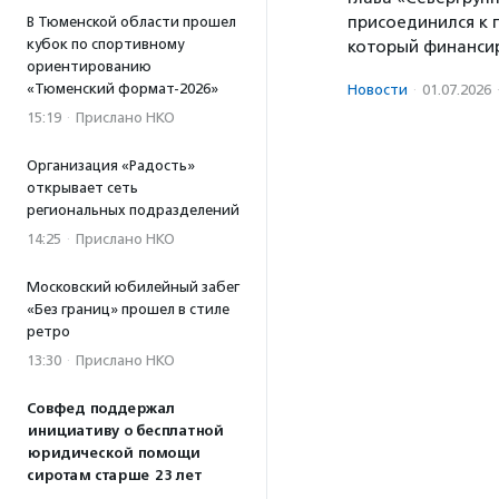
присоединился к 
В Тюменской области прошел
кубок по спортивному
который финансир
ориентированию
«Тюменский формат-2026»
Новости
·
01.07.2026
15:19
·
Прислано НКО
Организация «Радость»
открывает сеть
региональных подразделений
14:25
·
Прислано НКО
Московский юбилейный забег
«Без границ» прошел в стиле
ретро
13:30
·
Прислано НКО
Совфед поддержал
инициативу о бесплатной
юридической помощи
сиротам старше 23 лет