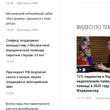
14:25
·
Прислано НКО
Московский юбилейный забег
«Без границ» прошел в стиле
ретро
ВИДЕО ПО ТЕ
13:30
·
Прислано НКО
Совфед поддержал
инициативу о бесплатной
юридической помощи
сиротам старше 23 лет
13:19
Президент РФ подписал
72% пациентов в По
закон о новых мерах
недополучили палли
поддержки молодежных
помощь в 2020 году
НКО
Федермессер
13:04
11.01.2022
·
Здоровье
Волонтеры Наставнического
центра преобразили