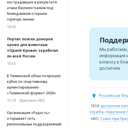
пострадавших в результате
атаки беспилотников под
Геленджиком открыли
горячую линию
16:58
Поддерж
Портал поиска доноров
крови для животных
Мы работаем, 
«Одной Крови» заработал
информация и
по всей России
вопросу в бла
16:53
достигнем
В Тюменской области прошел
кубок по спортивному
ориентированию
«Тюменский формат-2026»
Российская Фе
15:19
·
Прислано НКО
ТЕГИ:
доступная па
служба
,
поручение 
Организация «Радость»
открывает сеть
НКО:
Совет при Пре
региональных подразделений