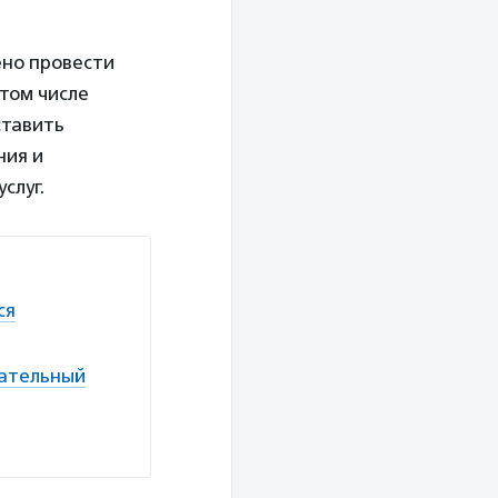
ено провести
том числе
ставить
ния и
слуг.
ся
вательный