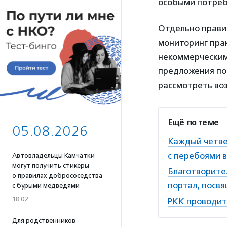
особыми потреб
Отдельно прави
мониторинг прак
некоммерческим
предложения по
рассмотреть воз
Ещё по теме
05.08.2026
Каждый четве
с перебоями в
Автовладельцы Камчатки
могут получить стикеры
Благотворите
о правилах добрососедства
портал, посв
с бурыми медведями
18:02
РКК проводит
Для родственников