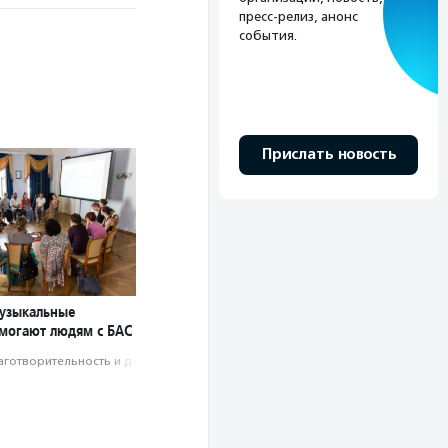
пресс-релиз, анонс
события.
Прислать новость
узыкальные
могают людям с БАС
аготвори­тель­ность и доброволь­чест­во