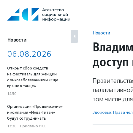
Перейти
к
содержанию
Новости
Новости
Владим
06.08.2026
доступ
Открыт сбор средств
на фестиваль для женщин
Правительств
с онкозаболеваниями «Еще
краше в танце»
паллиативной
14:50
том числе дл
Организация «Продвижение»
Здоровье
,
Права че
и компания «Инва-Титан»
будут сотрудничать
13:30
·
Прислано НКО