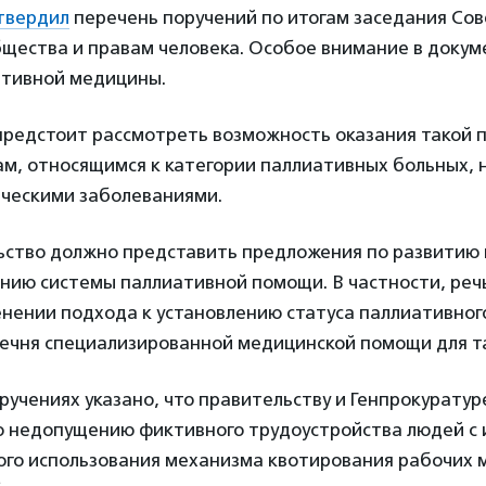
твердил
перечень поручений по итогам заседания Сов
бщества и правам человека. Особое внимание в докум
тивной медицины.
предстоит рассмотреть возможность оказания такой 
м, относящимся к категории паллиативных больных, н
ческими заболеваниями.
ьство должно представить предложения по развитию 
нию системы паллиативной помощи. В частности, реч
нении подхода к установлению статуса паллиативног
ечня специализированной медицинской помощи для т
оручениях указано, что правительству и Генпрокурату
о недопущению фиктивного трудоустройства людей с
ого использования механизма квотирования рабочих м