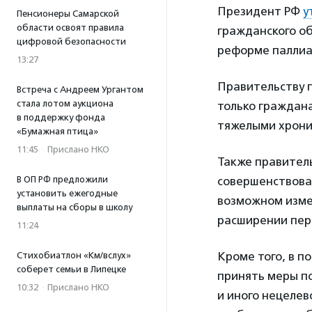
Президент РФ
у
Пенсионеры Самарской
области освоят правила
гражданского о
цифровой безопасности
реформе паллиа
13:27
Правительству 
Встреча с Андреем Ургантом
стала лотом аукциона
только граждана
в поддержку фонда
тяжелыми хрони
«Бумажная птица»
11:45
·
Прислано НКО
Также правител
В ОП РФ предложили
совершенствова
установить ежегодные
возможном изме
выплаты на сборы в школу
расширении пер
11:24
Кроме того, в п
Стихобиатлон «Км/вслух»
соберет семьи в Липецке
принять меры п
10:32
·
Прислано НКО
и иного нецелев