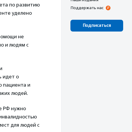
ета по развитию
Поддержать нас
енте уделено
Подписаться
помощи не
о и людям с
и
ь идет о
о пациента и
аких людей.
ре РФ нужно
 инвалидностью
ест для людей с