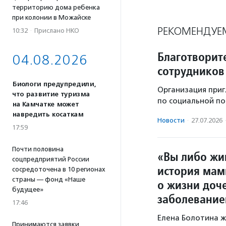
территорию дома ребенка
при колонии в Можайске
РЕКОМЕНДУЕ
10:32
·
Прислано НКО
Благотворит
04.08.2026
сотрудников
Биологи предупредили,
Организация приг
что развитие туризма
по социальной по
на Камчатке может
навредить косаткам
Новости
·
27.07.2026
17:59
Почти половина
«Вы либо жи
соцпредприятий России
история мам
сосредоточена в 10 регионах
страны — фонд «Наше
о жизни доч
будущее»
заболевани
17:46
Елена Болотина ж
Принимаются заявки