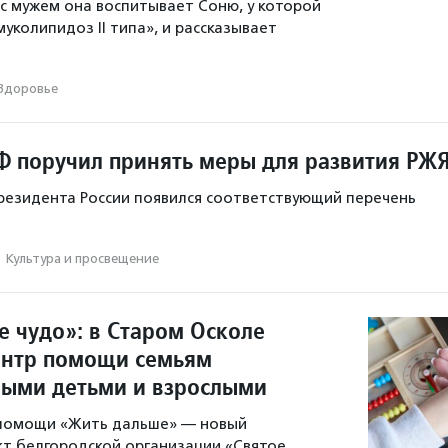
 с мужем она воспитывает Соню, у которой
уколипидоз II типа», и рассказывает
Здоровье
Ф поручил принять меры для развития РЖ
президента России появился соответствующий перечень
·
Культура и просвещение
е чудо»: в Старом Осколе
ентр помощи семьям
ными детьми и взрослыми
помощи «Жить дальше» — новый
т белгородской организации «Святое