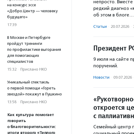
непросто. Вместе
на конкурс эссе
редкий диагноз «м
«Добро.Центр — человеку
об этом в блоге…
будущего»
17:39
Статьи
·
20.07.2026
·
В Москве и Петербурге
пройдут тренинги
Президент Р
по профилактике выгорания
для помогающих
9 июля на сайте 
специалистов
поручений.
15:32
·
Прислано НКО
Новости
·
09.07.2026
Уникальный спектакль
о первой помощи «Гореть
звездой» покажут в Пушкино
«Рукотворно
13:58
·
Прислано НКО
откроется ц
с паллиатив
Как культура помогает
говорить
Семейный центр 
о благотворительности:
итоги второго «Теплого
социальный проек