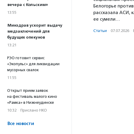
вечера с Кольским»
Белогорье против
рассказала АСИ, к
13:55
ее сумели…
Минздрав ускорит выдачу
Статьи
·
07.07.2026
·
медзаключений для
будущих опекунов
13:21
РЭО готовит сервис
«Экопульс» для ликвидации
мусорных свалок
11:55
Открыт прием заявок
на фестиваль малого кино
«Рамка» в Нижнеудинске
10:32
·
Прислано НКО
Все новости