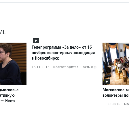
МЕ
Телепрограмма «За дело» от 16
ноября: волонтерская экспедиция
в Новосибирск
15.11.2018
·
Благотвори­тель­ность и доброволь­чест­во
дмосковье
Московские м
ативную
волонтеры по
 — Нюта
08.08.2016
·
Бл