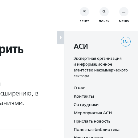
лента
поиск
меню
18+
рить
АСИ
Экспертная организация
и информационное
агентство некоммерческого
сектора
я
О нас
асширению, в
Контакты
ваниями.
Сотрудники
Мероприятия АСИ
Прислать новость
Полезная библиотека
Наши издания