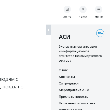
лента
поиск
меню
18+
АСИ
Экспертная организация
и информационное
агентство некоммерческого
сектора
О нас
Контакты
людям с
Сотрудники
 показало
Мероприятия АСИ
Прислать новость
Полезная библиотека
Наши издания