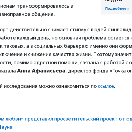
пионам трансформировалось в
Подробнее
авноправное общение.
орт действительно снимает стигму с людей с инвали
работе каждый день, но основная проблема остается 
к таковых, а в социальных барьерах: именно они фор
ключение и снижение качества жизни. Поэтому значит
ости, помимо адресной помощи, связана с работой с
сказала
Анна Афанасьева
, директор фонда «Точка о
ей исследования можно ознакомиться по
ссылке
.
м любви» представил просветительский проект о лю
Дауна