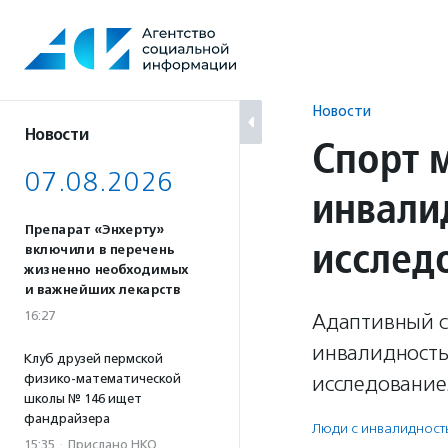
Перейти
к
содержанию
Новости
Новости
Спорт 
07.08.2026
инвали
Препарат «Энхерту»
исслед
включили в перечень
жизненно необходимых
и важнейших лекарств
16:27
Адаптивный с
инвалидность
Клуб друзей пермской
физико-математической
исследование
школы № 146 ищет
фандрайзера
Люди с инвалидност
15:35
·
Прислано НКО