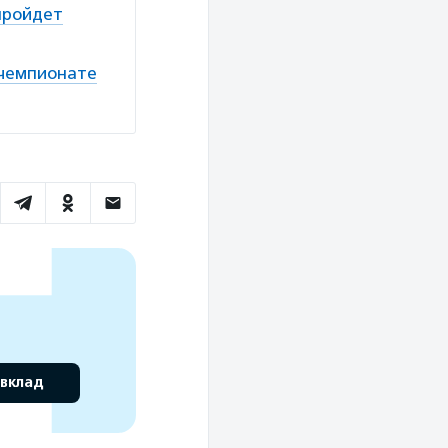
пройдет
 чемпионате
 вклад