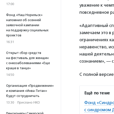
17:00
уважение к чем
повседневное р
Фонд «Наш Норильск»
напомнил об осенней
«Адаптивный сп
заявочной кампании
на поддержку социальных
замечаем это в 
проектов
ограничениях ка
16:31
неравенство, ис
Открыт сбор средств
нашей деятельн
на фестиваль для женщин
сознанием», — 
с онкозаболеваниями «Еще
краше в танце»
С полной верси
14:50
Организация «Продвижение»
и компания «Инва-Титан»
Ещё по теме
будут сотрудничать
Фонд «Синдро
13:30
·
Прислано НКО
с синдромом 
Пенсионеры Самарской