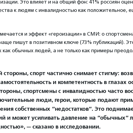
изации. Это влияет и на общий фон: 41% россиян оце
ства к людям с инвалидностью как положительное, е
мечается и эффект «героизации» в СМИ: о спортсмен
чаще пишут в позитивном ключе (73% публикаций). Э
 как обычных людей, а не только как примеры преодо
й стороны, спорт частично снимает стигму: воз
амостоятельность и компетентность в глазах о
стороны, спортсмены с инвалидностью часто в
лючительные люди, герои, которые подают при
ения собственных ”недостатков”. Это поднимае
й и может усиливать давление на ”обычных” 
ностью», — сказано в исследовании.