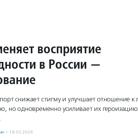
меняет восприятие
дности в России —
ование
порт снижает стигму и улучшает отношение к 
ю, но одновременно усиливает их героизацию,
.
ью
·
18.03.2026