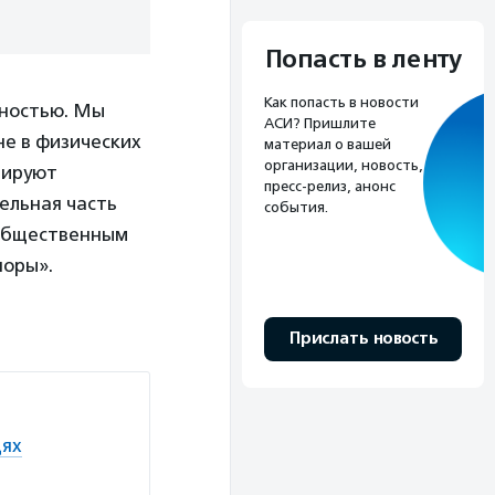
Попасть в ленту
Как попасть в новости
дностью. Мы
АСИ? Пришлите
не в физических
материал о вашей
организации, новость,
мируют
пресс-релиз, анонс
ельная часть
события.
 общественным
поры».
Прислать новость
дях