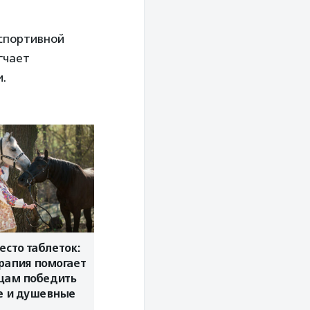
 спортивной
гчает
и.
сто таблеток:
рапия помогает
цам победить
е и душевные