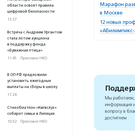
Марафон разв
области освоят правила
цифровой безопасности
в Москве
13:27
12 новых про
«Абилимпикс-
Встреча с Андреем Ургантом
стала лотом аукциона
в поддержку фонда
«Бумажная птица»
11:45
·
Прислано НКО
В ОП РФ предложили
установить ежегодные
Поддерж
выплаты на сборы в школу
11:24
Мы работаем, 
информация и
Стихобиатлон «Км/вслух»
вопросу в бла
соберет семьи в Липецке
достигнем
10:32
·
Прислано НКО