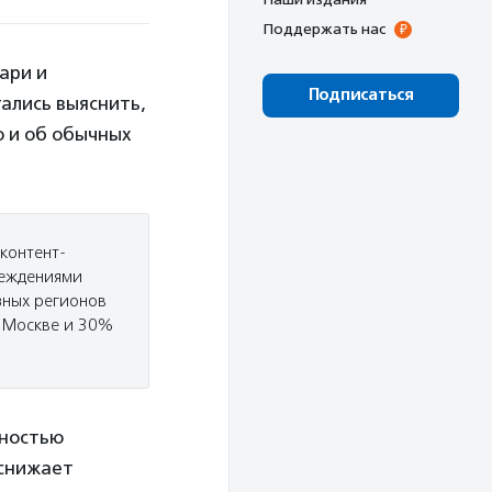
Поддержать нас
ари и
Подписаться
ались выяснить,
ю и об обычных
 контент-
реждениями
зных регионов
в Москве и 30%
дностью
 снижает