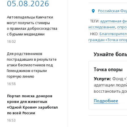
05.08.2026
Российская Фе
Автовладельцы Камчатки
ТЕГИ:
адаптивная фи
могут получить стикеры
исследование
,
опро
о правилах добрососедства
НКО:
Благотворител
с бурыми медведями
граждан «Точка опо
18:02
Узнайте боль
Для родственников
пострадавших в результате
атаки беспилотников под
Точка опоры
Геленджиком открыли
горячую линию
Услуги:
Фонд «Т
16:58
адаптации людей
восстановить до
Портал поиска доноров
Подробнее
крови для животных
«Одной Крови» заработал
по всей России
16:53