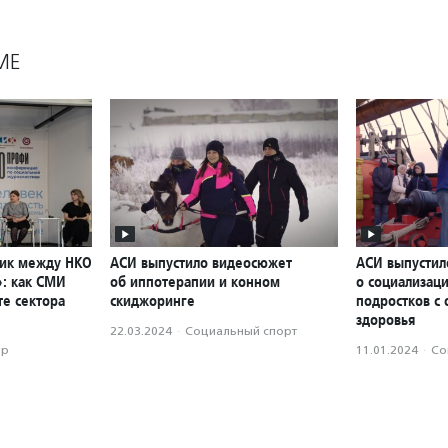
МЕ
тик между НКО
АСИ выпустило видеосюжет
АСИ выпустил
: как СМИ
об иппотерапии и конном
о социализаци
те сектора
скиджоринге
подростков с
здоровья
22.03.2024
·
Социальный спорт
ор
11.01.2024
·
Со