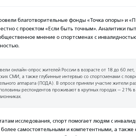
ровели благотворительные фонды «Точка опоры» и «П
естно с проектом «Если быть точным». Аналитики пыт
 общественное мнение о спортсменах с инвалидность
дностью.
ели онлайн-опрос жителей России в возрасте от 18 до 60 лет,
ских СМИ, а также глубинные интервью со спортсменами с пов
ельного аппарата (ПОДА). В опросе приняли участие жители ра
 половины респондентов проживают в крупных городах — 21% 
лионниках.
татам исследования, спорт помогает людям с инвали
 более самостоятельными и компетентными, а также