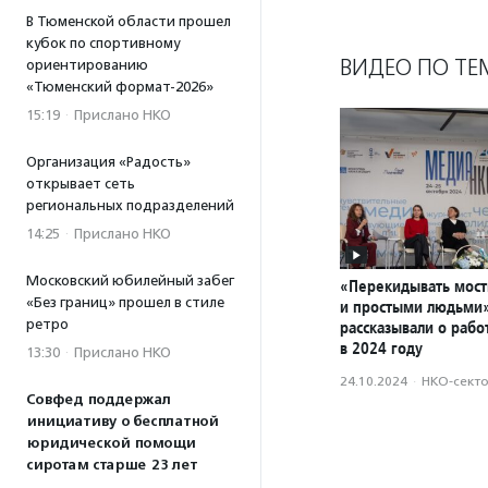
В Тюменской области прошел
кубок по спортивному
ВИДЕО ПО ТЕ
ориентированию
«Тюменский формат-2026»
15:19
·
Прислано НКО
Организация «Радость»
открывает сеть
региональных подразделений
14:25
·
Прислано НКО
Московский юбилейный забег
«Перекидывать мос
«Без границ» прошел в стиле
и простыми людьми»
ретро
рассказывали о рабо
в 2024 году
13:30
·
Прислано НКО
24.10.2024
·
НКО-сект
Совфед поддержал
инициативу о бесплатной
юридической помощи
сиротам старше 23 лет