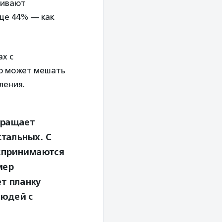
нивают
ще 44% — как
ах с
то может мешать
ления.
вращает
стальных. С
оспринимаются
мер
т планку
людей с