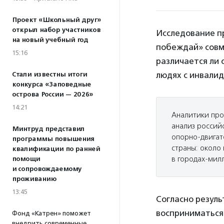
Проект «Школьный друг»
открыл набор участников
Исследование п
на новый учебный год
побеждай» совм
15:16
различается ли
людях с инвали
Стали известны итоги
конкурса «Заповедные
острова России — 2026»
14:21
Аналитики пров
анализ россий
Минтруд представил
опорно-двигат
программы повышения
страны: около
квалификации по ранней
в городах-мил
помощи
и сопровождаемому
проживанию
13:45
Согласно резуль
восприниматься
Фонд «Катрен» поможет
внедрить современные