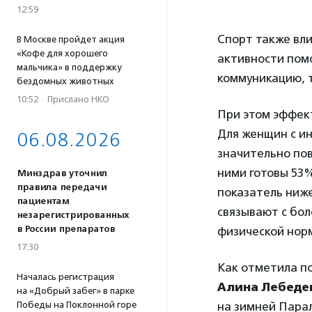
12:59
Спорт также вл
В Москве пройдет акция
«Кофе для хорошего
активности помо
мальчика» в поддержку
коммуникацию, т
бездомных животных
10:52
·
Прислано НКО
При этом эффект
Для женщин с и
06.08.2026
значительно по
ними готовы 53
Минздрав уточнил
правила передачи
показатель ниж
пациентам
связывают с бо
незарегистрированных
в России препаратов
физической нор
17:30
Как отметила п
Началась регистрация
Алина Лебеде
на «Добрый забег» в парке
Победы на Поклонной горе
на зимней Пара