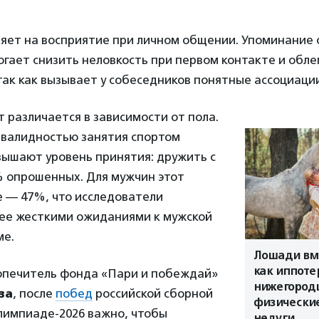
ияет на восприятие при личном общении. Упоминание
гает снизить неловкость при первом контакте и обле
ак как вызывает у собеседников понятные ассоциаци
 различается в зависимости от пола.
нвалидностью занятия спортом
вышают уровень принятия: дружить с
% опрошенных. Для мужчин этот
е — 47%, что исследователи
лее жесткими ожиданиями к мужской
ме.
Лошади вме
как иппоте
опечитель фонда «Пари и побеждай»
нижегород
ва
, после
побед
российской сборной
физически
лимпиаде-2026 важно, чтобы
недуги