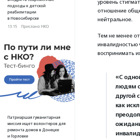
уровень стигмат
подходы к детской
отношение обще
реабилитации
в Новосибирске
нейтральное.
13:15
·
Прислано НКО
Тем не менее от
инвалидностью 
воспринимать их
«С одно
людям с
другой 
как иск
преодол
Патриаршая гуманитарная
ожидани
миссия ищет волонтеров для
ремонта домов в Донецке
инвалид
и Горловке