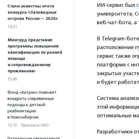
ИИ-сервис был
Стали известны итоги
конкурса «Заповедные
университета. 
острова России — 2026»
веб-чат-бота, 
14:21
В Telegram-боте
Минтруд представил
программы повышения
расположении п
квалификации по ранней
сервис также о
помощи
платформе с инт
и сопровождаемому
проживанию
закрытых участ
13:45
и будет работа
Фонд «Катрен» поможет
Система анализ
внедрить современные
подходы к детской
этой информации
реабилитации
оптимальные ма
в Новосибирске
13:15
·
Прислано НКО
Разработчики о
Патриаршая гуманитарная