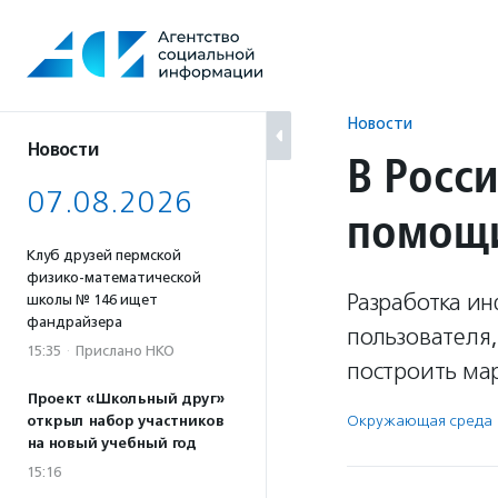
Перейти
к
содержанию
Новости
Новости
В Росс
07.08.2026
помощи
Клуб друзей пермской
физико-математической
Разработка и
школы № 146 ищет
фандрайзера
пользователя,
15:35
·
Прислано НКО
построить ма
Проект «Школьный друг»
Окружающая среда
открыл набор участников
на новый учебный год
15:16