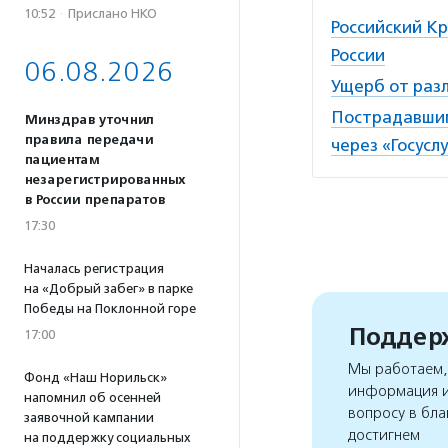
10:52
·
Прислано НКО
Российский Кр
России
06.08.2026
Ущерб от разл
Пострадавшим
Минздрав уточнил
правила передачи
через «Госусл
пациентам
незарегистрированных
в России препаратов
17:30
Началась регистрация
на «Добрый забег» в парке
Победы на Поклонной горе
Поддерж
17:00
Мы работаем, 
Фонд «Наш Норильск»
информация и
напомнил об осенней
вопросу в бла
заявочной кампании
достигнем
на поддержку социальных