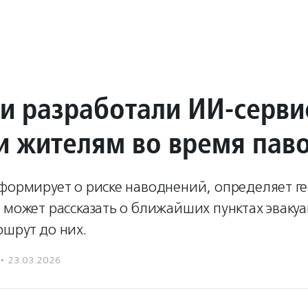
ии разработали ИИ-серви
 жителям во время пав
нформирует о риске наводнений, определяет г
 может рассказать о ближайших пунктах эваку
ршрут до них.
·
23.03.2026