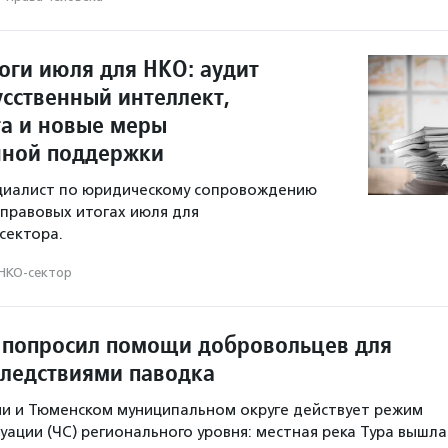
оги июля для НКО: аудит
усственный интеллект,
а и новые меры
нной поддержки
ециалист по юридическому сопровождению
 правовых итогах июля для
сектора.
НКО-сектор
попросил помощи добровольцев для
следствиями паводка
ни и Тюменском муниципальном округе действует режим
уации (ЧС) регионального уровня: местная река Тура вышла