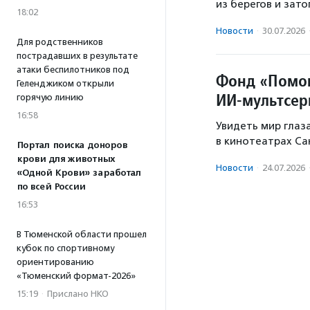
из берегов и зат
18:02
Новости
·
30.07.2026
Для родственников
пострадавших в результате
атаки беспилотников под
Фонд «Помо
Геленджиком открыли
ИИ‑мультсер
горячую линию
16:58
Увидеть мир глаз
в кинотеатрах Са
Портал поиска доноров
крови для животных
Новости
·
24.07.2026
«Одной Крови» заработал
по всей России
16:53
В Тюменской области прошел
кубок по спортивному
ориентированию
«Тюменский формат-2026»
15:19
·
Прислано НКО