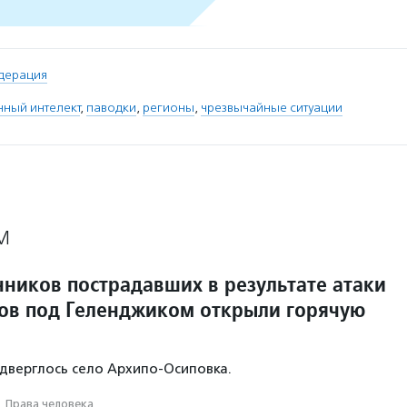
дерация
нный интелект
,
паводки
,
регионы
,
чрезвычайные ситуации
М
нников пострадавших в результате атаки
ов под Геленджиком открыли горячую
одверглось село Архипо‑Осиповка.
·
Права человека