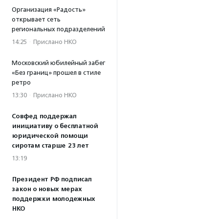
Организация «Радость»
открывает сеть
региональных подразделений
14:25
·
Прислано НКО
Московский юбилейный забег
«Без границ» прошел в стиле
ретро
13:30
·
Прислано НКО
Совфед поддержал
инициативу о бесплатной
юридической помощи
сиротам старше 23 лет
13:19
Президент РФ подписал
закон о новых мерах
поддержки молодежных
НКО