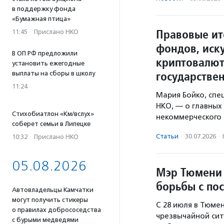
в поддержку фонда
«Бумажная птица»
Правовые ит
11:45
·
Прислано НКО
фондов, иск
В ОП РФ предложили
криптовалют
установить ежегодные
государстве
выплаты на сборы в школу
11:24
Мария Бойко, сп
НКО, — о главных
Стихобиатлон «Км/вслух»
некоммерческого 
соберет семьи в Липецке
Статьи
·
30.07.2026
·
10:32
·
Прислано НКО
05.08.2026
Мэр Тюмени 
борьбы с по
Автовладельцы Камчатки
могут получить стикеры
С 28 июля в Тюме
о правилах добрососедства
чрезвычайной сит
с бурыми медведями