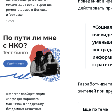
поведению в чре
миссия ищет волонтеров для
действовать пр
ремонта домов в Донецке
и Горловке
12:59
«Социал
очевиде
уменьше
пострад
информи
стратег
Разработчики т
жителей при дру
В Москве пройдет акция
«Кофе для хорошего
мальчика» в поддержку
бездомных животных
Ещё по теме