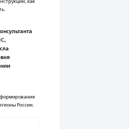
нструкции, как
ть.
онсультанта
С,
сла
овня
ении
информирования
егионы России.