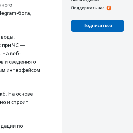
нного
Поддержать нас
legram-бота,
Подписаться
 воды,
х при ЧС —
 На веб-
в и сведения о
вым интерфейсом
жб. На основе
но и строит
ндации по