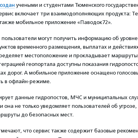
создан
учеными и студентами Тюменского государстве
Сервис включает три взаимодополняющих продукта: Te
а также мобильное приложение «Паводок72».
 пользователи могут получить информацию об уровне
унктов временного размещения, выплатах и действия
пределяет местоположение и прокладывает маршруты.
еграцией геопортала доступны показания гидропосто
ках дорог. А мобильное приложение оснащено голосо
ть в офлайн-режиме.
ирует данные гидропостов, МЧС и муниципальных слу
 она не только уведомляет пользователей об угрозе, 
ршруты до безопасных мест.
тмечают, что сервис также содержит базовые рекоме