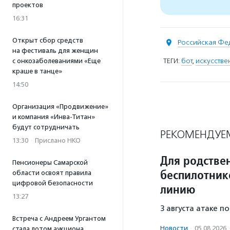
проектов
16:31
Открыт сбор средств
Российская Фе
на фестиваль для женщин
ТЕГИ:
бот
,
искусстве
с онкозаболеваниями «Еще
краше в танце»
14:50
Организация «Продвижение»
и компания «Инва-Титан»
будут сотрудничать
РЕКОМЕНДУЕ
13:30
·
Прислано НКО
Для родстве
Пенсионеры Самарской
беспилотник
области освоят правила
цифровой безопасности
линию
13:27
3 августа атаке п
Встреча с Андреем Ургантом
Новости
·
05.08.2026
стала лотом аукциона