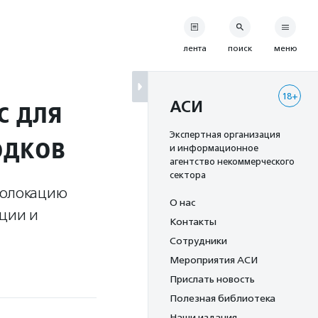
лента
поиск
меню
18+
с для
АСИ
одков
Экспертная организация
и информационное
агентство некоммерческого
сектора
еолокацию
О нас
ации и
Контакты
Сотрудники
Мероприятия АСИ
Прислать новость
Полезная библиотека
Наши издания