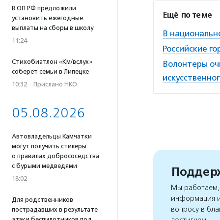
В ОП РФ предложили
Ещё по теме
установить ежегодные
выплаты на сборы в школу
В национальн
11:24
Российские го
Стихобиатлон «Км/вслух»
Волонтеры оч
соберет семьи в Липецке
искусственно
10:32
·
Прислано НКО
05.08.2026
Автовладельцы Камчатки
могут получить стикеры
о правилах добрососедства
с бурыми медведями
Поддерж
18:02
Мы работаем, 
информация и
Для родственников
вопросу в бла
пострадавших в результате
атаки беспилотников под