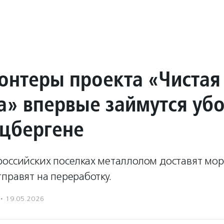
онтеры проекта «Чистая
а» впервые займутся уб
цбергене
российских поселках металлолом доставят мор
правят на переработку.
·
19.05.2026