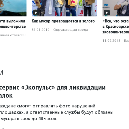
Сети выложили
Как мусор превращается в золото
«Все, что ост
оловонтерстве
в Красноярск
31.01.2019
·
Окружающая среда
эковолонтеро
вная ответственность
11.09.2018
·
Бл
М
 сервис «Экопульс» для ликвидации
алок
аждане смогут отправлять фото нарушений
площадках, а ответственные службы будут обязаны
мусора в срок до 48 часов.