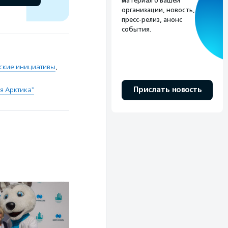
материал о вашей
организации, новость,
пресс-релиз, анонс
события.
ские инициативы
,
Прислать новость
я Арктика"