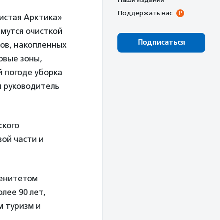
Поддержать нас
Чистая Арктика»
мутся очисткой
Подписаться
ов, накопленных
овые зоны,
й погоде уборка
л руководитель
ского
вой части и
ренитетом
лее 90 лет,
м туризм и