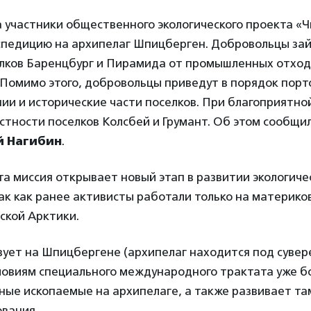
а участники общественного экологического проекта «
спедицию на архипелаг Шпицберген. Добровольцы зай
елков Баренцбург и Пирамида от промышленных отход
 Помимо этого, добровольцы приведут в порядок порт
и и исторические части поселков. При благоприятно
стности поселков Колсбей и Грумант. Об этом сообщи
й Нагибин
.
эта миссия открывает новый этап в развитии экологиче
ак как ранее активисты работали только на материко
ской Арктики.
вует на Шпицбергене (архипелаг находится под суве
ловиям специального международного трактата уже бо
ые ископаемые на архипелаге, а также развивает та
ования.