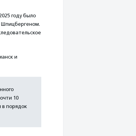
2025 году было
и Шпицбергеном.
сследовательское
манск и
нного
почти 10
и в порядок