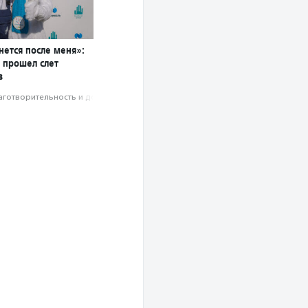
анется после меня»:
е прошел слет
в
аготвори­тель­ность и доброволь­чест­во