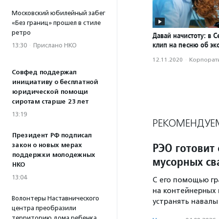
Московский юбилейный забег
«Без границ» прошел в стиле
ретро
Давай начистоту: в 
клип на песню об эк
13:30
·
Прислано НКО
12.11.2020
·
Корпорати
Совфед поддержал
инициативу о бесплатной
юридической помощи
сиротам старше 23 лет
13:19
РЕКОМЕНДУЕ
Президент РФ подписал
РЭО готовит
закон о новых мерах
поддержки молодежных
мусорных св
НКО
13:04
С его помощью гр
на контейнерных 
Волонтеры Наставнического
устранять навалы 
центра преобразили
территорию дома ребенка