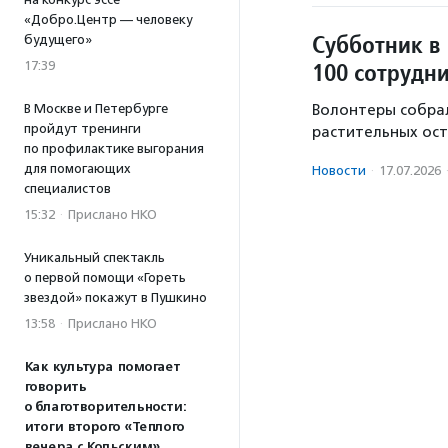
«Добро.Центр — человеку
Субботник в
будущего»
100 сотрудн
17:39
В Москве и Петербурге
Волонтеры собрал
пройдут тренинги
растительных ост
по профилактике выгорания
для помогающих
Новости
·
17.07.2026
специалистов
15:32
·
Прислано НКО
Уникальный спектакль
о первой помощи «Гореть
звездой» покажут в Пушкино
13:58
·
Прислано НКО
Как культура помогает
говорить
о благотворительности:
итоги второго «Теплого
вечера с Кольским»