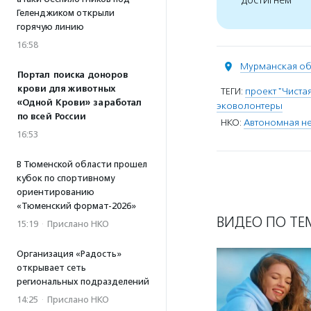
достигнем
Геленджиком открыли
горячую линию
16:58
Мурманская об
Портал поиска доноров
крови для животных
ТЕГИ:
проект "Чиста
«Одной Крови» заработал
эковолонтеры
по всей России
НКО:
Автономная не
16:53
В Тюменской области прошел
кубок по спортивному
ориентированию
«Тюменский формат-2026»
ВИДЕО ПО ТЕ
15:19
·
Прислано НКО
Организация «Радость»
открывает сеть
региональных подразделений
14:25
·
Прислано НКО