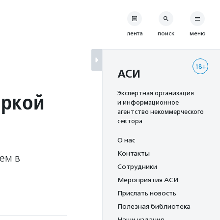
лента
поиск
меню
18+
АСИ
оркой
Экспертная организация
и информационное
агентство некоммерческого
сектора
О нас
Контакты
ем в
Сотрудники
Мероприятия АСИ
Прислать новость
Полезная библиотека
Наши издания