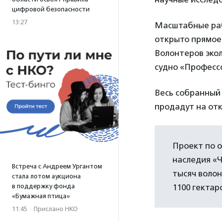
цифровой безопасности
13:27
Масштабные рабо
открыто прямое
Волонтеров экол
судно «Профессо
Весь собранный
продадут на от
Проект по 
наследия «Ч
Встреча с Андреем Ургантом
тысяч волон
стала лотом аукциона
в поддержку фонда
1100 гектар
«Бумажная птица»
11:45
·
Прислано НКО