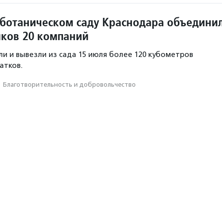
 ботаническом саду Краснодара объедини
иков 20 компаний
и и вывезли из сада 15 июля более 120 кубометров
атков.
·
Благотвори­тель­ность и доброволь­чест­во