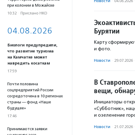
Новости
·
04.08.2026
при колонии в Можайске
10:32
·
Прислано НКО
Экоактивист
04.08.2026
Бурятии
Карту сформируют
Биологи предупредили,
и фото.
что развитие туризма
на Камчатке может
Новости
·
29.07.2026
навредить косаткам
17:59
В Ставропол
Почти половина
вещи, обнар
соцпредприятий России
сосредоточена в 10 регионах
Инициаторы откры
страны — фонд «Наше
будущее»
«Субботник», нац
и озеленение гор
17:46
Новости
·
21.07.2026
Принимаются заявки
на конкурс эссе