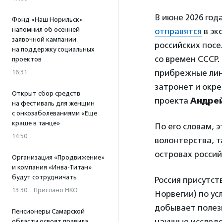
В июне 2026 год
Фонд «Наш Норильск»
напомнил об осенней
отправятся
в эк
заявочной кампании
российских пос
на поддержку социальных
со времен СССР.
проектов
прибрежные лини
16:31
затронет и окре
Открыт сбор средств
проекта
Андре
на фестиваль для женщин
с онкозаболеваниями «Еще
краше в танце»
По его словам, 
14:50
волонтерства, т
островах россий
Организация «Продвижение»
и компания «Инва-Титан»
будут сотрудничать
Россия присутст
13:30
·
Прислано НКО
Норвегии) по ус
добывает полезн
Пенсионеры Самарской
научные исслед
области освоят правила