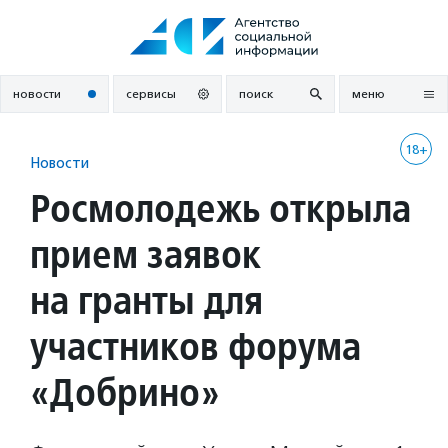
Перейти
к
содержанию
новости
сервисы
поиск
меню
18+
Новости
Росмолодежь открыла
прием заявок
на гранты для
участников форума
«Добрино»