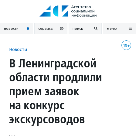
Перейти
к
содержанию
новости
сервисы
поиск
меню
18+
Новости
В Ленинградской
области продлили
прием заявок
на конкурс
экскурсоводов