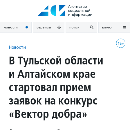
Перейти
к
содержанию
новости
сервисы
поиск
меню
18+
Новости
В Тульской области
и Алтайском крае
стартовал прием
заявок на конкурс
«Вектор добра»