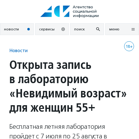
Перейти
к
содержанию
новости
сервисы
поиск
меню
18+
Новости
Открыта запись
в лабораторию
«Невидимый возраст»
для женщин 55+
Бесплатная летняя лаборатория
пройдет c 7 июля по 25 августа в