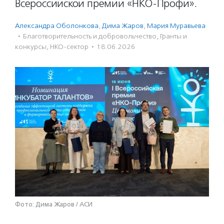
Всероссийской премии «НКО-Профи».
Александра Оболонкова
,
Дима Жаров
,
Мария Муравьева
·
Благотвори­тель­ность и доброволь­чест­во
,
Гранты и
конкурсы
,
НКО-сектор
·
18.06.2026
Фото: Дима Жаров / АСИ