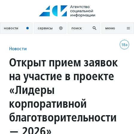
Перейти
к
содержанию
новости
сервисы
поиск
меню
18+
Новости
Открыт прием заявок
на участие в проекте
«Лидеры
корпоративной
благотворительности
— 2026»