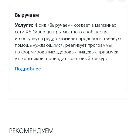
Выручаем
Форум
Услуги:
Фонд «Выручаем» создает в магазинах
Услуг
сети Х5 Group центры местного сообщества
всерос
и доступную среду, оказывает продовольственную
отсчет
помощь нуждающимся, реализует программы
о благ
по формированию здоровых пищевых привычек
благот
у школьников, проводит грантовый конкурс…
практи
и соци
Подробнее
ежего
Подро
РЕКОМЕНДУЕМ