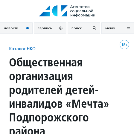
Перейти
к
содержанию
новости
сервисы
поиск
меню
18+
Каталог НКО
Общественная
организация
родителей детей-
инвалидов «Мечта»
Подпорожского
района