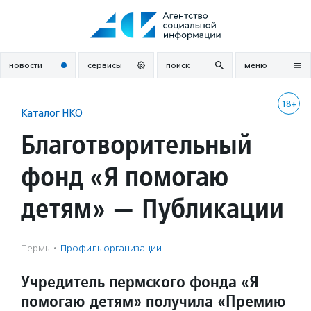
Перейти
к
содержанию
новости
сервисы
поиск
меню
18+
Каталог НКО
Благотворительный
фонд «Я помогаю
детям» — Публикации
Пермь
·
Профиль организации
Учредитель пермского фонда «Я
помогаю детям» получила «Премию