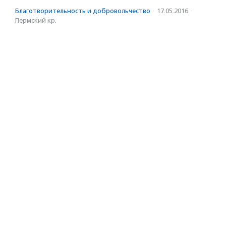
Благотвори­тель­ность и доброволь­чест­во
·
17.05.2016
·
Пермский кр.