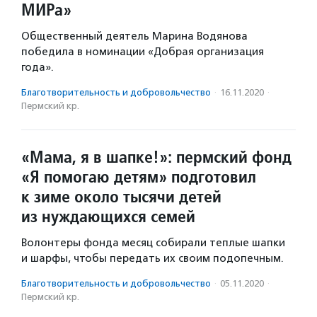
МИРа»
Общественный деятель Марина Водянова
победила в номинации «Добрая организация
года».
Благотвори­тель­ность и доброволь­чест­во
·
16.11.2020
·
Пермский кр.
«Мама, я в шапке!»: пермский фонд
«Я помогаю детям» подготовил
к зиме около тысячи детей
из нуждающихся семей
Волонтеры фонда месяц собирали теплые шапки
и шарфы, чтобы передать их своим подопечным.
Благотвори­тель­ность и доброволь­чест­во
·
05.11.2020
·
Пермский кр.