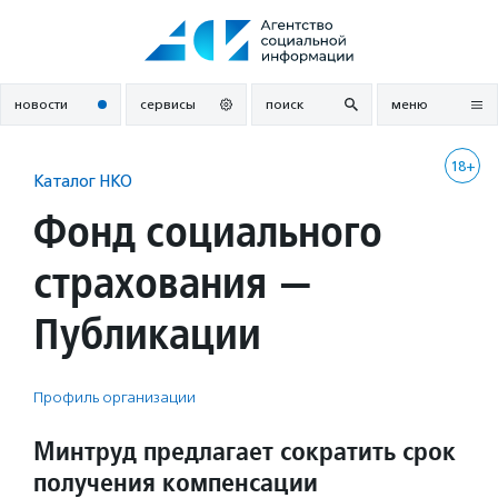
Перейти
к
содержанию
новости
сервисы
поиск
меню
18+
Каталог НКО
Фонд социального
страхования —
Публикации
Профиль организации
Минтруд предлагает сократить срок
получения компенсации