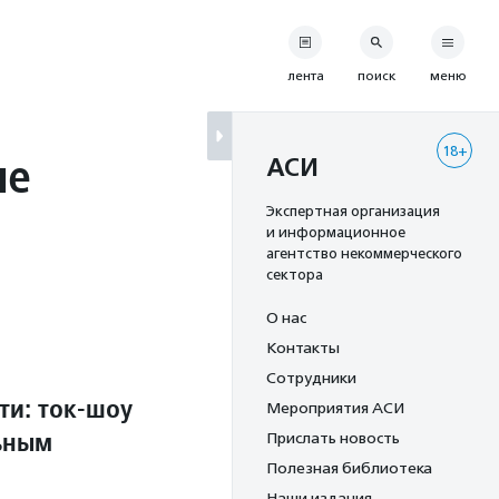
лента
поиск
меню
18+
ие
АСИ
я
Экспертная организация
и информационное
агентство некоммерческого
сектора
О нас
Контакты
Сотрудники
ти: ток-шоу
Мероприятия АСИ
ьным
Прислать новость
Полезная библиотека
Наши издания