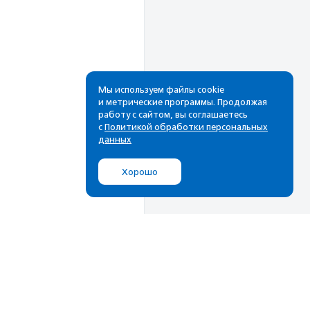
Мы используем файлы cookie
и метрические программы. Продолжая
работу с сайтом, вы соглашаетесь
Рассылка
с
Политикой обработки персональных
данных
Cамые свежие новости,
лучшие материалы в вашем
Хорошо
почтовом ящике
Подписаться