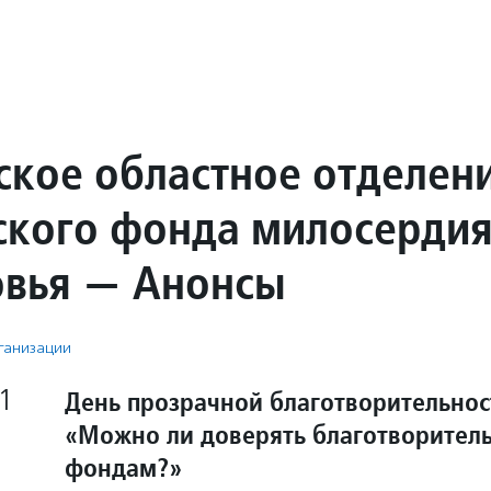
ское областное отделен
ского фонда милосерди
овья — Анонсы
ганизации
1
День прозрачной благотворительнос
«Можно ли доверять благотворител
фондам?»