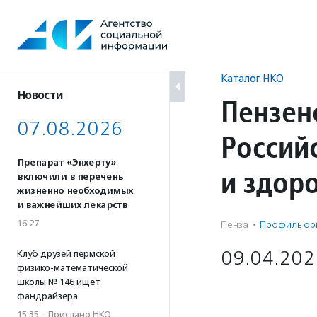
Перейти
к
содержанию
Каталог НКО
Новости
Пензен
07.08.2026
Россий
Препарат «Энхерту»
и здор
включили в перечень
жизненно необходимых
и важнейших лекарств
16:27
Пенза
·
Профиль ор
09.04.202
Клуб друзей пермской
физико-математической
школы № 146 ищет
фандрайзера
15:35
·
Прислано НКО