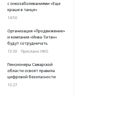
с онкозаболеваниями «Еще
краше в танце»
14:50
Организация «Продвижение»
и компания «Инва-Титан»
будут сотрудничать
13:30
·
Прислано НКО
Пенсионеры Самарской
области освоят правила
цифровой безопасности
13:27
Встреча с Андреем Ургантом
стала лотом аукциона
в поддержку фонда
«Бумажная птица»
11:45
·
Прислано НКО