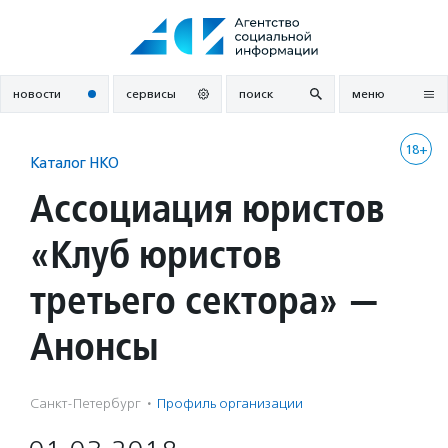
Перейти
к
содержанию
новости
сервисы
поиск
меню
18+
Каталог НКО
Ассоциация юристов
«Клуб юристов
третьего сектора» —
Анонсы
Санкт-Петербург
·
Профиль организации