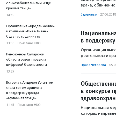
с онкозаболеваниями «Еще
врача, обвиненно
краше в танце»
Здоровье
·
27.06.2018
14:50
Организация «Продвижение»
Национальна
и компания «Инва-Титан»
будут сотрудничать
в поддержк
13:30
·
Прислано НКО
Организация выск
Пенсионеры Самарской
деятельности вра
области освоят правила
цифровой безопасности
Права человека
·
05.0
13:27
Общественны
Встреча с Андреем Ургантом
стала лотом аукциона
в конкурсе п
в поддержку фонда
здравоохран
«Бумажная птица»
11:45
·
Прислано НКО
Национальная ме
которых направл