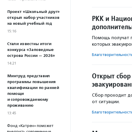
Проект «Школьный друг»
РКК и Нацио
открыл набор участников
на новый учебный год
дополнитель
15:16
Помощь получат п
Стали известны итоги
которых эвакуиро
конкурса «Заповедные
Благотвори­тель­ност
острова России — 2026»
14:21
Открыт сбор
Минтруд представил
программы повышения
эвакуирован
квалификации по ранней
помощи
Сбор проходит до
и сопровождаемому
от ситуации.
проживанию
Благотвори­тель­ност
13:45
Фонд «Катрен» поможет
внедрить современные