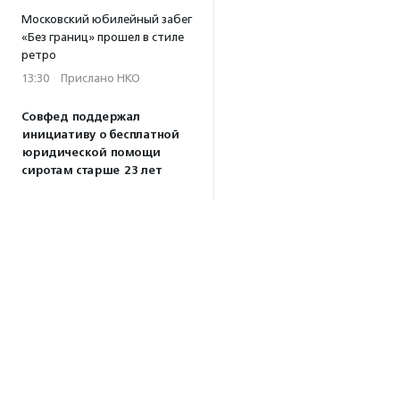
Московский юбилейный забег
«Без границ» прошел в стиле
ретро
13:30
·
Прислано НКО
Совфед поддержал
инициативу о бесплатной
юридической помощи
сиротам старше 23 лет
13:19
Президент РФ подписал
закон о новых мерах
поддержки молодежных
НКО
13:04
Волонтеры Наставнического
центра преобразили
территорию дома ребенка