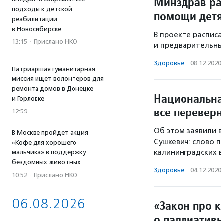
Минздрав ра
подходы к детской
помощи дет
реабилитации
в Новосибирске
В проекте распис
13:15
·
Прислано НКО
и предварительны
Здоровье
·
08.12.2020
Патриаршая гуманитарная
миссия ищет волонтеров для
ремонта домов в Донецке
Национальна
и Горловке
все переверн
12:59
Об этом заявили 
В Москве пройдет акция
Сушкевич: слово 
«Кофе для хорошего
калининградских 
мальчика» в поддержку
бездомных животных
Здоровье
·
04.12.2020
10:52
·
Прислано НКО
06.08.2026
«Закон про к
о паллиатив