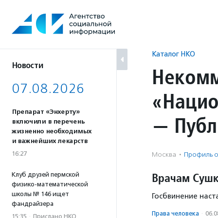
Перейти
к
содержанию
Каталог НКО
Новости
Некомм
07.08.2026
«Нацио
Препарат «Энхерту»
— Публ
включили в перечень
жизненно необходимых
и важнейших лекарств
16:27
Москва
·
Профиль о
Врачам Сушке
Клуб друзей пермской
физико-математической
школы № 146 ищет
Госбвинение наст
фандрайзера
Права человека
·
06.0
15:35
·
Прислано НКО