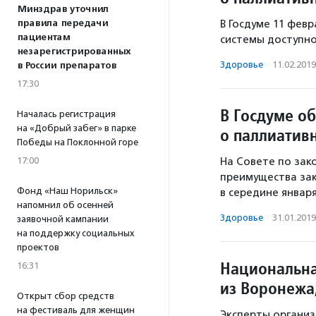
Минздрав уточнил
правила передачи
В Госдуме 11 фев
пациентам
системы доступно
незарегистрированных
Здоровье
·
11.02.2019
в России препаратов
17:30
В Госдуме о
Началась регистрация
на «Добрый забег» в парке
о паллиатив
Победы на Поклонной горе
17:00
На Совете по зак
преимущества зак
Фонд «Наш Норильск»
в середине января
напомнил об осенней
Здоровье
·
31.01.2019
заявочной кампании
на поддержку социальных
проектов
Национальна
16:31
из Воронежа
Открыт сбор средств
на фестиваль для женщин
Эксперты организ