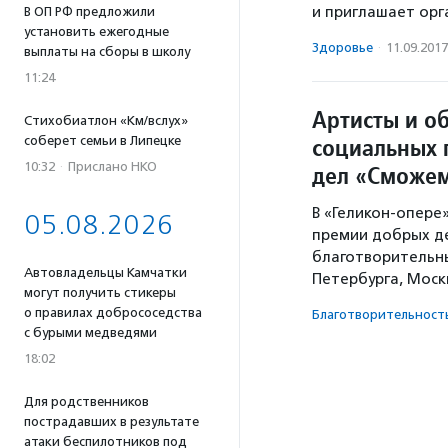
и приглашает орг
В ОП РФ предложили
установить ежегодные
Здоровье
·
11.09.2017
выплаты на сборы в школу
11:24
Артисты и о
Стихобиатлон «Км/вслух»
социальных 
соберет семьи в Липецке
10:32
·
Прислано НКО
дел «Сможем
В «Геликон-опере
05.08.2026
премии добрых де
благотворительны
Автовладельцы Камчатки
Петербурга, Моск
могут получить стикеры
о правилах добрососедства
Благотвори­тель­ност
с бурыми медведями
18:02
Для родственников
пострадавших в результате
атаки беспилотников под