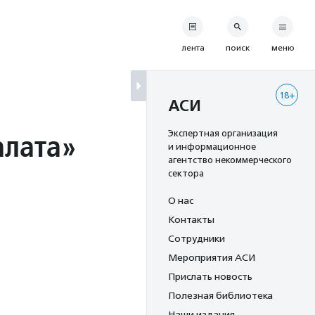
лента
поиск
меню
18+
АСИ
алата»
Экспертная организация
и информационное
агентство некоммерческого
сектора
О нас
Контакты
Сотрудники
Мероприятия АСИ
Прислать новость
Полезная библиотека
Наши издания