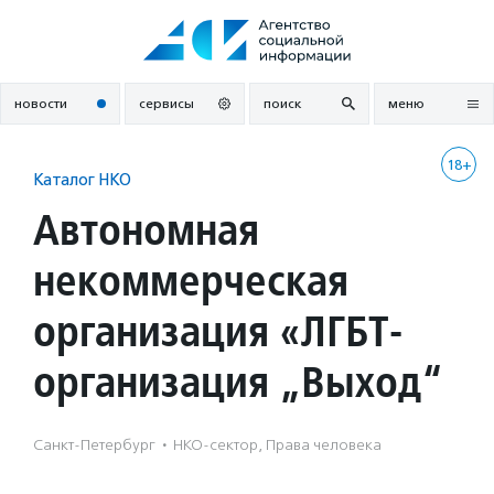
Перейти
к
содержанию
новости
сервисы
поиск
меню
18+
Каталог НКО
Автономная
некоммерческая
организация «ЛГБТ-
организация „Выход“
Санкт-Петербург
·
НКО-сектор, Права человека