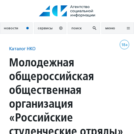
Перейти
к
содержанию
новости
сервисы
поиск
меню
18+
Каталог НКО
Молодежная
общероссийская
общественная
организация
«Российские
студенческие отряды»