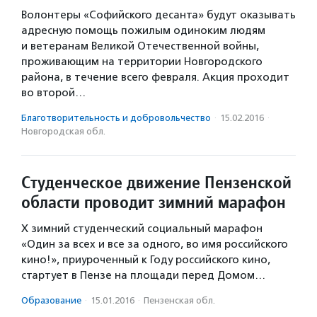
Волонтеры «Софийского десанта» будут оказывать
адресную помощь пожилым одиноким людям
и ветеранам Великой Отечественной войны,
проживающим на территории Новгородского
района, в течение всего февраля. Акция проходит
во второй…
Благотвори­тель­ность и доброволь­чест­во
·
15.02.2016
·
Новгородская обл.
Студенческое движение Пензенской
области проводит зимний марафон
X зимний студенческий социальный марафон
«Один за всех и все за одного, во имя российского
кино!», приуроченный к Году российского кино,
стартует в Пензе на площади перед Домом…
Образование
·
15.01.2016
·
Пензенская обл.