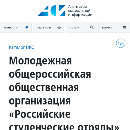
Перейти
к
содержанию
новости
сервисы
поиск
меню
18+
Каталог НКО
Молодежная
общероссийская
общественная
организация
«Российские
студенческие отряды»