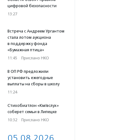
цифровой безопасности
13:27
Встреча с Андреем Ургантом
стала лотом аукциона
в поддержку фонда
«Бумажная птица»
11:45
·
Прислано НКО
В ОП РФ предложили
установить ежегодные
выплаты на сборы в школу
11:24
Стихобиатлон «Км/вслух»
соберет семьи в Липецке
10:32
·
Прислано НКО
05.08.2026