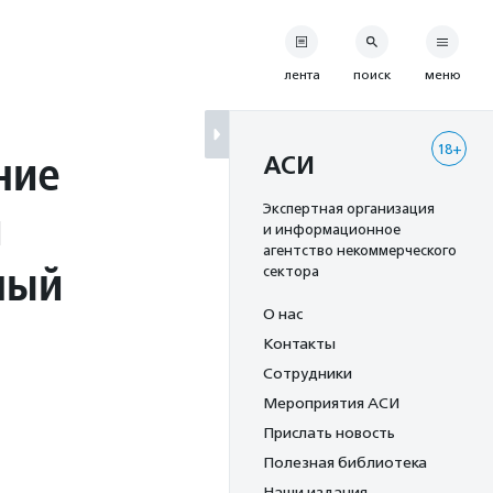
лента
поиск
меню
18+
ние
АСИ
й
Экспертная организация
и информационное
агентство некоммерческого
ный
сектора
О нас
Контакты
Сотрудники
Мероприятия АСИ
Прислать новость
Полезная библиотека
Наши издания