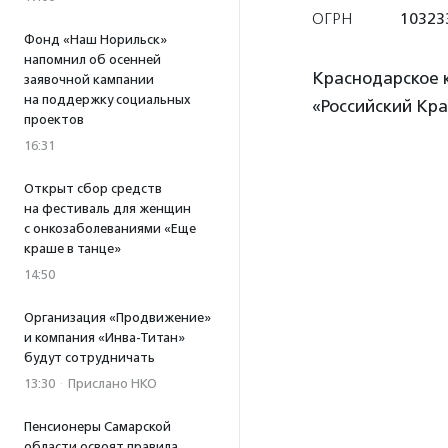
ОГРН
10323
Фонд «Наш Норильск»
напомнил об осенней
Краснодарское 
заявочной кампании
на поддержку социальных
«Российский Кр
проектов
16:31
Открыт сбор средств
на фестиваль для женщин
с онкозаболеваниями «Еще
краше в танце»
14:50
Организация «Продвижение»
и компания «Инва-Титан»
будут сотрудничать
13:30
·
Прислано НКО
Пенсионеры Самарской
области освоят правила