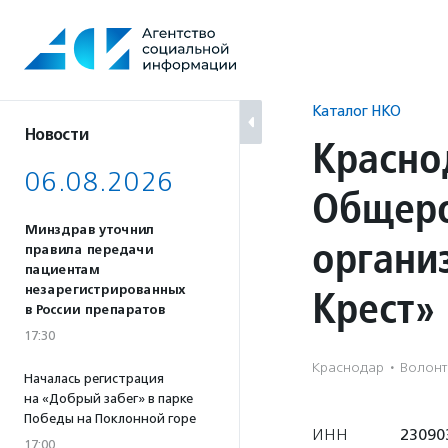
Перейти
к
содержанию
Каталог НКО
Новости
Красно
06.08.2026
Общеро
Минздрав уточнил
органи
правила передачи
пациентам
Крест»
незарегистрированных
в России препаратов
17:30
Краснодар
·
Волонт
Началась регистрация
на «Добрый забег» в парке
Победы на Поклонной горе
ИНН
23090
17:00