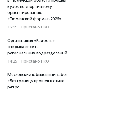
В Тюменской области прошел
кубок по спортивному
ориентированию
«Тюменский формат-2026»
15:19
·
Прислано НКО
Организация «Радость»
открывает сеть
региональных подразделений
14:25
·
Прислано НКО
Московский юбилейный забег
«Без границ» прошел в стиле
ретро
13:30
·
Прислано НКО
Совфед поддержал
инициативу о бесплатной
юридической помощи
сиротам старше 23 лет
13:19