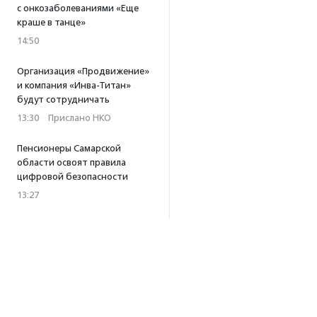
с онкозаболеваниями «Еще
краше в танце»
14:50
Организация «Продвижение»
и компания «Инва-Титан»
будут сотрудничать
13:30
·
Прислано НКО
Пенсионеры Самарской
области освоят правила
цифровой безопасности
13:27
Встреча с Андреем Ургантом
стала лотом аукциона
в поддержку фонда
«Бумажная птица»
11:45
·
Прислано НКО