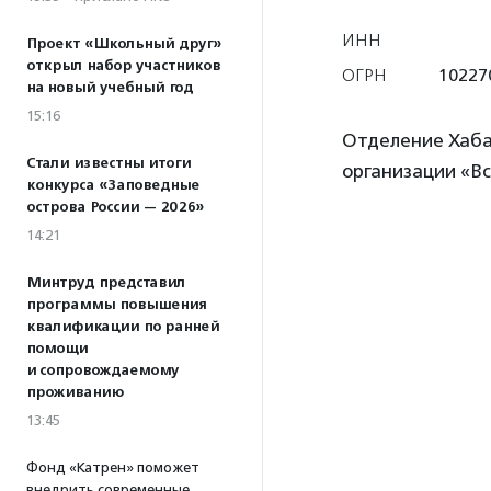
ИНН
Проект «Школьный друг»
открыл набор участников
ОГРН
10227
на новый учебный год
15:16
Отделение Хаба
Стали известны итоги
организации «Вс
конкурса «Заповедные
острова России — 2026»
14:21
Минтруд представил
программы повышения
квалификации по ранней
помощи
и сопровождаемому
проживанию
13:45
Фонд «Катрен» поможет
внедрить современные