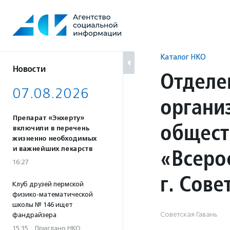
Перейти
к
содержанию
Каталог НКО
Новости
Отделе
07.08.2026
органи
Препарат «Энхерту»
общест
включили в перечень
жизненно необходимых
«Всеро
и важнейших лекарств
16:27
г. Сове
Клуб друзей пермской
физико-математической
школы № 146 ищет
Советская Гавань
фандрайзера
15:35
·
Прислано НКО