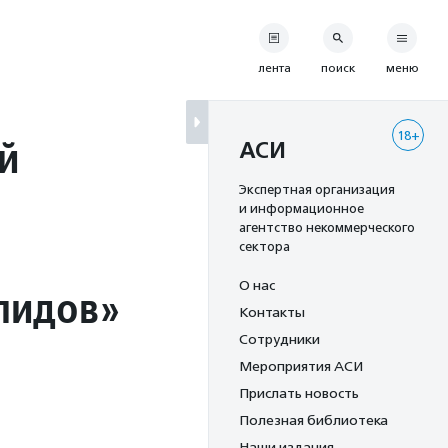
лента
поиск
меню
18+
й
АСИ
Экспертная организация
и информационное
агентство некоммерческого
сектора
О нас
лидов»
Контакты
Сотрудники
Мероприятия АСИ
Прислать новость
Полезная библиотека
Наши издания