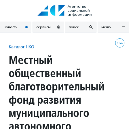
Перейти
к
содержанию
новости
сервисы
поиск
меню
18+
Каталог НКО
Местный
общественный
благотворительный
фонд развития
муниципального
автономного