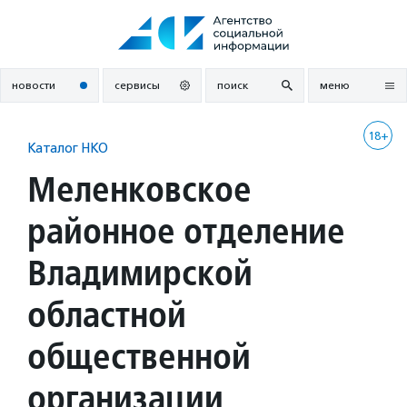
Перейти
к
содержанию
новости
сервисы
поиск
меню
18+
Каталог НКО
Меленковское
районное отделение
Владимирской
областной
общественной
организации