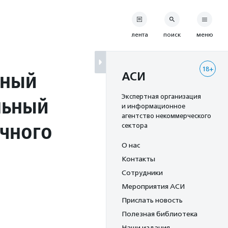
лента
поиск
меню
18+
ьный
АСИ
льный
Экспертная организация
и информационное
агентство некоммерческого
чного
сектора
О нас
Контакты
Сотрудники
Мероприятия АСИ
Прислать новость
Полезная библиотека
Наши издания