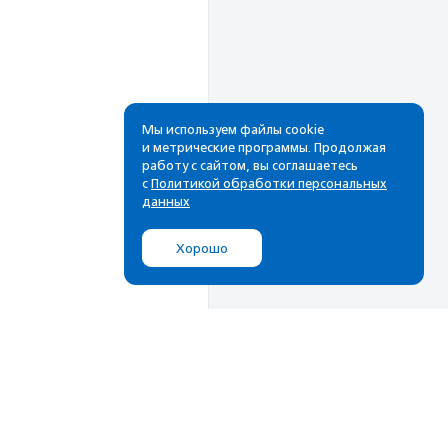
Мы используем файлы cookie
и метрические программы. Продолжая
работу с сайтом, вы соглашаетесь
Рассылка
с
Политикой обработки персональных
данных
Cамые свежие новости,
лучшие материалы в вашем
Хорошо
почтовом ящике
Подписаться