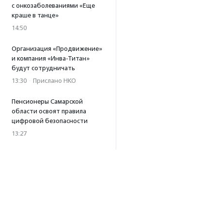
с онкозаболеваниями «Еще
краше в танце»
14:50
Организация «Продвижение»
и компания «Инва-Титан»
будут сотрудничать
13:30
·
Прислано НКО
Пенсионеры Самарской
области освоят правила
цифровой безопасности
13:27
Встреча с Андреем Ургантом
стала лотом аукциона
в поддержку фонда
«Бумажная птица»
11:45
·
Прислано НКО