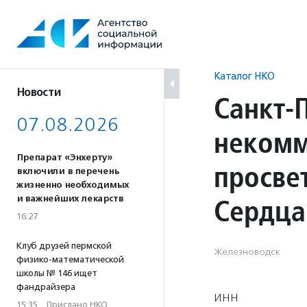
Перейти
к
содержанию
Каталог НКО
Новости
Санкт-
07.08.2026
некомм
Препарат «Энхерту»
просве
включили в перечень
жизненно необходимых
Сердца
и важнейших лекарств
16:27
Клуб друзей пермской
Железноводск
физико-математической
школы № 146 ищет
фандрайзера
ИНН
15:35
·
Прислано НКО