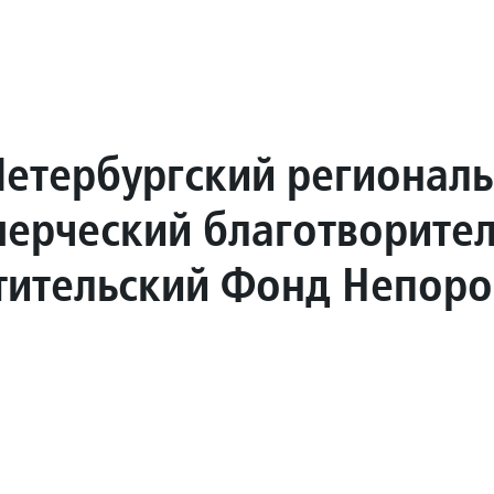
Петербургский регионал
ерческий благотворите
тительский Фонд Непоро