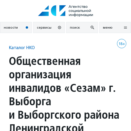
Перейти
к
содержанию
новости
сервисы
поиск
меню
18+
Каталог НКО
Общественная
организация
инвалидов «Сезам» г.
Выборга
и Выборгского района
Ленинградской