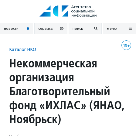
Перейти
к
содержанию
новости
сервисы
поиск
меню
18+
Каталог НКО
Некоммерческая
организация
Благотворительный
фонд «ИХЛАС» (ЯНАО,
Ноябрьск)