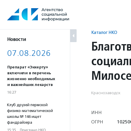
Перейти
к
содержанию
Каталог НКО
Новости
Благот
07.08.2026
социал
Препарат «Энхерту»
Милосе
включили в перечень
жизненно необходимых
и важнейших лекарств
16:27
Краснозаводск
Клуб друзей пермской
физико-математической
ИНН
школы № 146 ищет
ОГРН
10250
фандрайзера
15:35
·
Прислано НКО