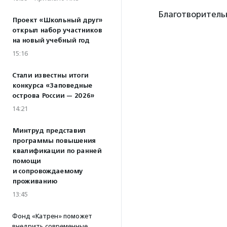
Благотворитель
Проект «Школьный друг»
открыл набор участников
на новый учебный год
15:16
Стали известны итоги
конкурса «Заповедные
острова России — 2026»
14:21
Минтруд представил
программы повышения
квалификации по ранней
помощи
и сопровождаемому
проживанию
13:45
Фонд «Катрен» поможет
внедрить современные