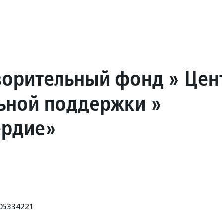
ворительный фонд » Цен
ьной поддержки »
рдие»
05334221