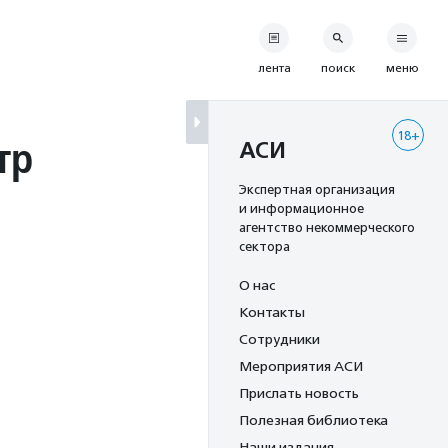
лента
поиск
меню
18+
тр
АСИ
Экспертная организация
и информационное
агентство некоммерческого
сектора
О нас
Контакты
Сотрудники
Мероприятия АСИ
Прислать новость
Полезная библиотека
Наши издания