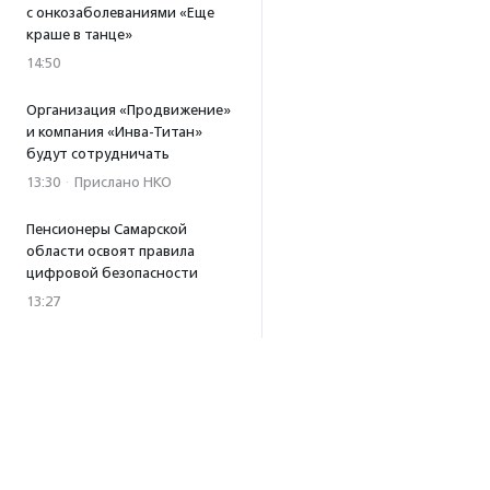
с онкозаболеваниями «Еще
краше в танце»
14:50
Организация «Продвижение»
и компания «Инва-Титан»
будут сотрудничать
13:30
·
Прислано НКО
Пенсионеры Самарской
области освоят правила
цифровой безопасности
13:27
Встреча с Андреем Ургантом
стала лотом аукциона
в поддержку фонда
«Бумажная птица»
11:45
·
Прислано НКО