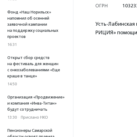
ОГРН
10323
Фонд «Наш Норильск»
напомнил об осенней
Усть-Лабинская
заявочной кампании
на поддержку социальных
РИЦИЯ» помощи
проектов
16:31
Открыт сбор средств
на фестиваль для женщин
с онкозаболеваниями «Еще
краше в танце»
14:50
Организация «Продвижение»
и компания «Инва-Титан»
будут сотрудничать
13:30
·
Прислано НКО
Пенсионеры Самарской
области освоят правила