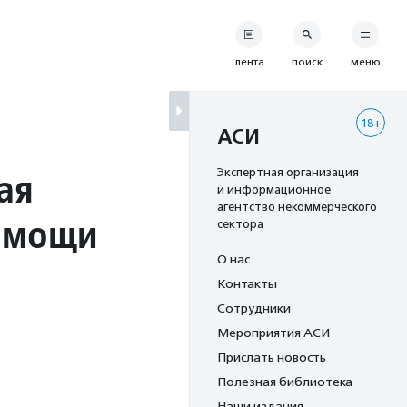
лента
поиск
меню
18+
АСИ
ая
Экспертная организация
и информационное
агентство некоммерческого
омощи
сектора
О нас
Контакты
Сотрудники
Мероприятия АСИ
Прислать новость
Полезная библиотека
Наши издания