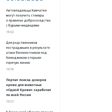
Автовладельцы Камчатки
могут получить стикеры
о правилах добрососедства
с бурыми медведями
18:02
Для родственников
пострадавших в результате
атаки беспилотников под
Геленджиком открыли
горячую линию
16:58
Портал поиска доноров
крови для животных
«Одной Крови» заработал
по всей России
16:53