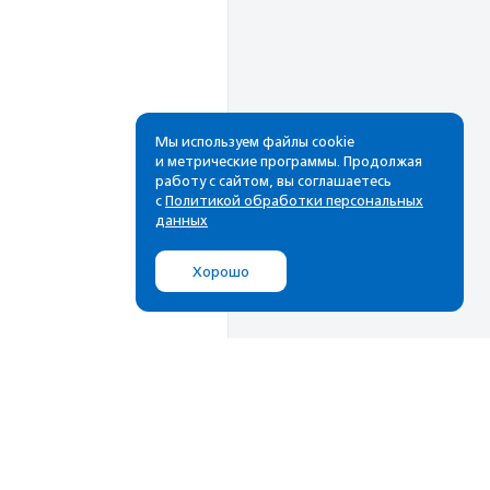
Мы используем файлы cookie
и метрические программы. Продолжая
работу с сайтом, вы соглашаетесь
Рассылка
с
Политикой обработки персональных
данных
Cамые свежие новости,
лучшие материалы в вашем
Хорошо
почтовом ящике
Подписаться