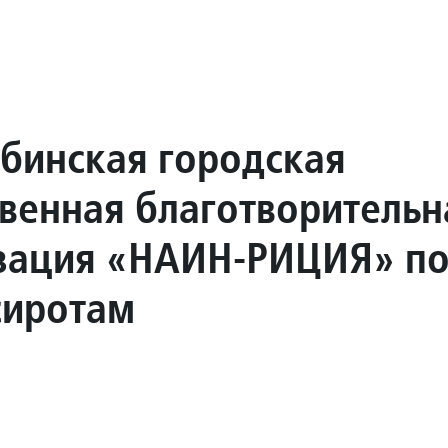
абинская городская
венная благотворительн
зация «НАИН-РИЦИЯ» п
сиротам