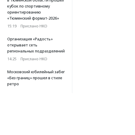
В Тюменской области прошел
кубок по спортивному
ориентированию
«Тюменский формат-2026»
15:19
·
Прислано НКО
Организация «Радость»
открывает сеть
региональных подразделений
14:25
·
Прислано НКО
Московский юбилейный забег
«Без границ» прошел в стиле
ретро
13:30
·
Прислано НКО
Совфед поддержал
инициативу о бесплатной
юридической помощи
сиротам старше 23 лет
13:19