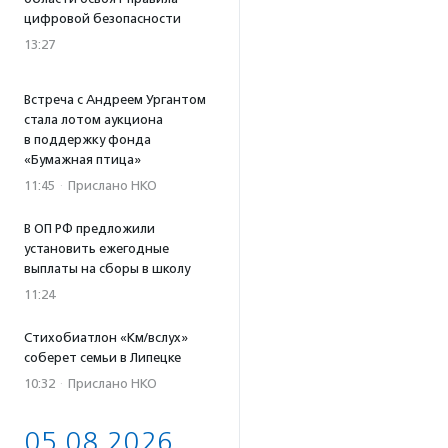
цифровой безопасности
13:27
Встреча с Андреем Ургантом
стала лотом аукциона
в поддержку фонда
«Бумажная птица»
11:45
·
Прислано НКО
В ОП РФ предложили
установить ежегодные
выплаты на сборы в школу
11:24
Стихобиатлон «Км/вслух»
соберет семьи в Липецке
10:32
·
Прислано НКО
05.08.2026