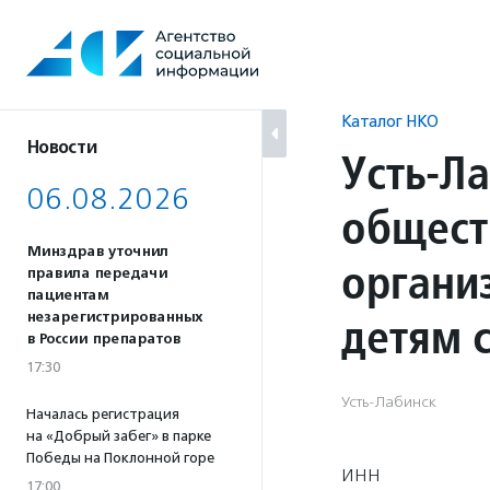
Перейти
к
содержанию
Каталог НКО
Новости
Усть-Л
06.08.2026
общест
Минздрав уточнил
органи
правила передачи
пациентам
детям 
незарегистрированных
в России препаратов
17:30
Усть-Лабинск
Началась регистрация
на «Добрый забег» в парке
Победы на Поклонной горе
ИНН
17:00