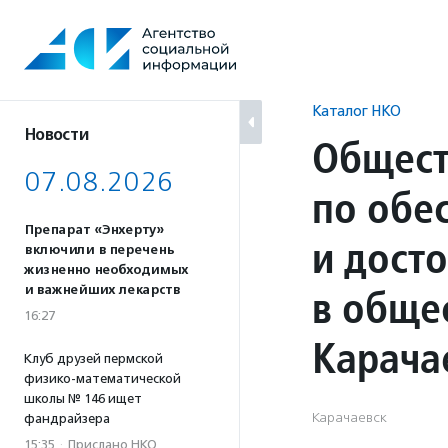
Перейти
к
содержанию
Каталог НКО
Новости
Общест
07.08.2026
по обе
Препарат «Энхерту»
и дост
включили в перечень
жизненно необходимых
в обще
и важнейших лекарств
16:27
Карача
Клуб друзей пермской
физико-математической
школы № 146 ищет
Карачаевск
фандрайзера
15:35
·
Прислано НКО