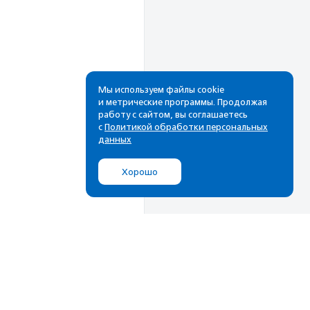
Мы используем файлы cookie
и метрические программы. Продолжая
работу с сайтом, вы соглашаетесь
Рассылка
с
Политикой обработки персональных
данных
Cамые свежие новости,
лучшие материалы в вашем
Хорошо
почтовом ящике
Подписаться