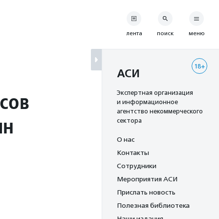
лента
поиск
меню
18+
АСИ
сов
Экспертная организация
и информационное
агентство некоммерческого
ин
сектора
О нас
Контакты
Сотрудники
Мероприятия АСИ
Прислать новость
Полезная библиотека
Наши издания