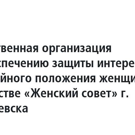
венная организация
спечению защиты интере
ойного положения женщ
стве «Женский совет» г.
евска