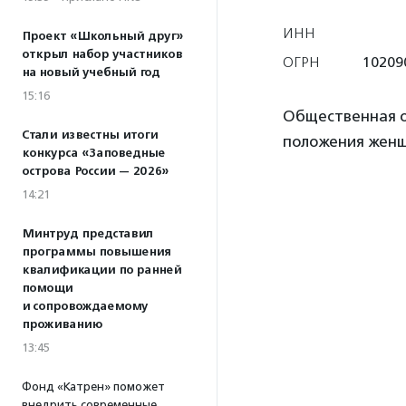
ИНН
Проект «Школьный друг»
открыл набор участников
ОГРН
10209
на новый учебный год
15:16
Общественная о
Стали известны итоги
положения женщ
конкурса «Заповедные
острова России — 2026»
14:21
Минтруд представил
программы повышения
квалификации по ранней
помощи
и сопровождаемому
проживанию
13:45
Фонд «Катрен» поможет
внедрить современные