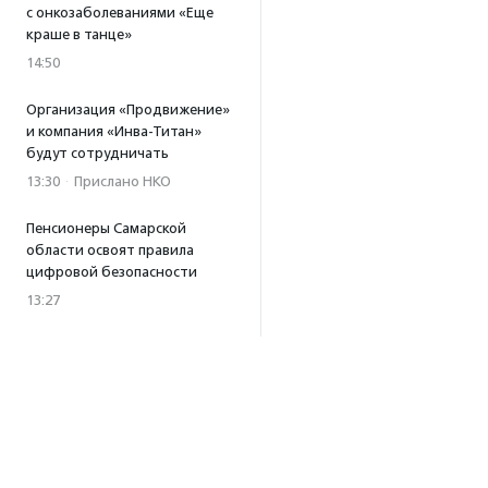
с онкозаболеваниями «Еще
краше в танце»
14:50
Организация «Продвижение»
и компания «Инва-Титан»
будут сотрудничать
13:30
·
Прислано НКО
Пенсионеры Самарской
области освоят правила
цифровой безопасности
13:27
Встреча с Андреем Ургантом
стала лотом аукциона
в поддержку фонда
«Бумажная птица»
11:45
·
Прислано НКО