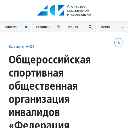
Перейти
к
содержанию
новости
сервисы
поиск
меню
18+
Каталог НКО
Общероссийская
спортивная
общественная
организация
инвалидов
«Федерация